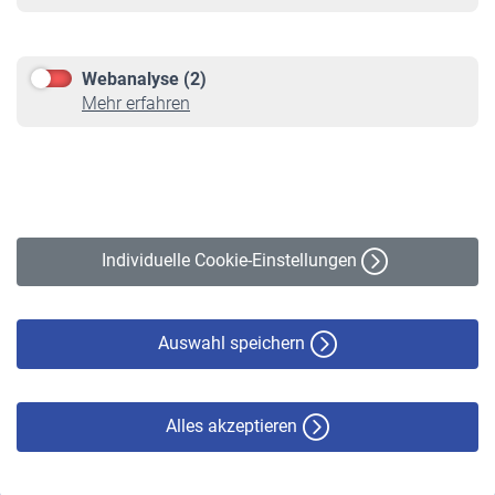
Informationen
Kontakt & Beratung
Downloadcenter
Webanalyse (2)
Online-Rechner
Mehr erfahren
VBLnewsletter
Kontakt
Impressum
Erklärung zur Barrierefreiheit
Individuelle Cookie-Einstellungen
Datenschutz
Cookie-Policy
Haftungsausschluss
Auswahl speichern
Alles akzeptieren
© VBL 2026