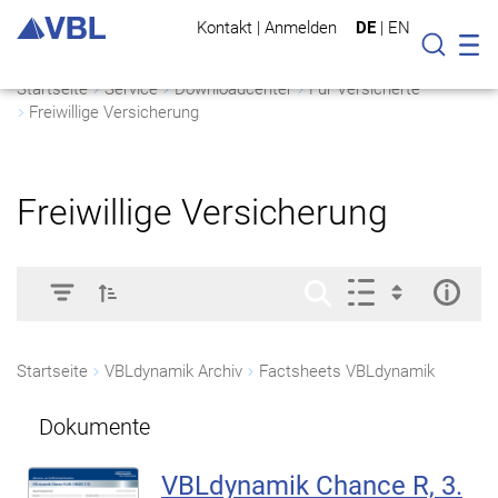
Kontakt
|
Anmelden
DE
|
EN
Mo
Suche
Startseite
Service
Downloadcenter
Für Versicherte
Freiwillige Versicherung
Freiwillige Versicherung
Startseite
VBLdynamik Archiv
Factsheets VBLdynamik
Dokumente
VBLdynamik Chance R, 3.