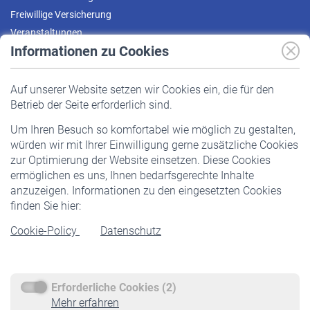
Freiwillige Versicherung
Veranstaltungen
Informationen zu Cookies
Versicherte
Auf unserer Website setzen wir Cookies ein, die für den
Pflichtversicherung
Betrieb der Seite erforderlich sind.
Freiwillige Versicherung
Um Ihren Besuch so komfortabel wie möglich zu gestalten,
Staatliche Förderung
würden wir mit Ihrer Einwilligung gerne zusätzliche Cookies
Veranstaltungen
zur Optimierung der Website einsetzen. Diese Cookies
ermöglichen es uns, Ihnen bedarfsgerechte Inhalte
anzuzeigen. Informationen zu den eingesetzten Cookies
Rentner
finden Sie hier:
Rentenbeginn
Cookie-Policy
Datenschutz
Rente beantragen
Rentenauszahlung
Erforderliche Cookies (2)
Service
Mehr erfahren