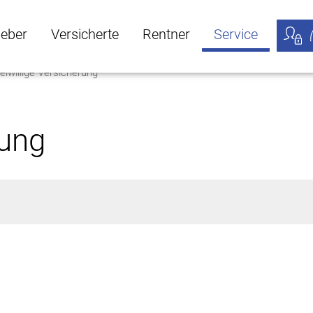
geber
Versicherte
Rentner
Service
eiwillige Versicherung
öffnen
ber Untermenü öffnen
Versicherte Untermenü öffnen
Rentner Untermenü öffnen
Service Untermen
Meine
rung