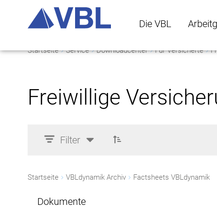
Die VBL
Arbeit
Startseite
Service
Downloadcenter
Für Versicherte
Fr
Die VBL Untermenü 
Arbeitge
Freiwillige Versiche
Filter
Startseite
VBLdynamik Archiv
Factsheets VBLdynamik
Dokumente