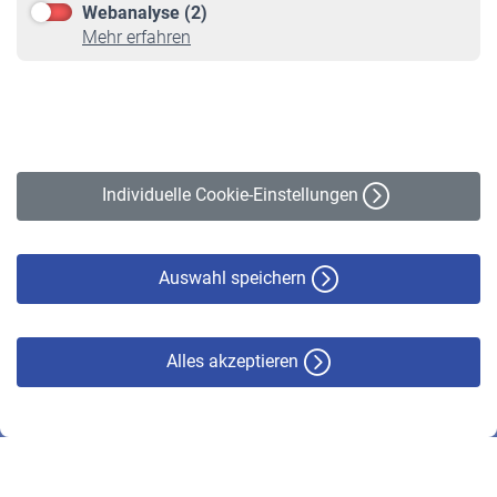
Webanalyse (2)
Online-Rechner
Mehr erfahren
VBLnewsletter
Kontakt
Impressum
Erklärung zur Barrierefreiheit
Individuelle Cookie-Einstellungen
Datenschutz
Cookie-Policy
Haftungsausschluss
Auswahl speichern
Alles akzeptieren
© VBL 2026