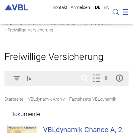
Kontakt
|
Anmelden
DE
|
EN
Mo
Suche
Startseite
Service
Downloadcenter
Für Versicherte
Freiwillige Versicherung
Freiwillige Versicherung
Startseite
VBLdynamik Archiv
Factsheets VBLdynamik
Dokumente
VBLdynamik Chance A, 2.