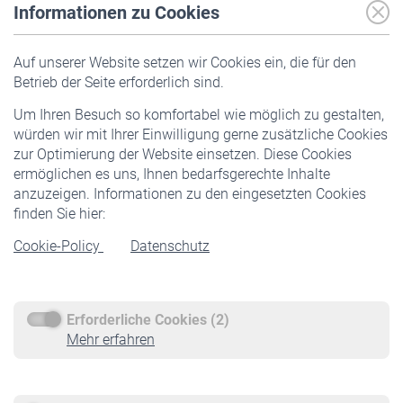
Informationen zu Cookies
Versicherte
Auf unserer Website setzen wir Cookies ein, die für den
Pflichtversicherung
Betrieb der Seite erforderlich sind.
Freiwillige Versicherung
Um Ihren Besuch so komfortabel wie möglich zu gestalten,
Staatliche Förderung
würden wir mit Ihrer Einwilligung gerne zusätzliche Cookies
Veranstaltungen
zur Optimierung der Website einsetzen. Diese Cookies
ermöglichen es uns, Ihnen bedarfsgerechte Inhalte
anzuzeigen. Informationen zu den eingesetzten Cookies
Rentner
finden Sie hier:
Rentenbeginn
Cookie-Policy
Datenschutz
Rente beantragen
Rentenauszahlung
Erforderliche Cookies (2)
Service
Mehr erfahren
Informationen
Kontakt & Beratung
Downloadcenter