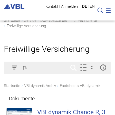
Kontakt
|
Anmelden
DE
|
EN
Mo
Suche
Startseite
Service
Downloadcenter
Für Versicherte
Freiwillige Versicherung
Freiwillige Versicherung
Startseite
VBLdynamik Archiv
Factsheets VBLdynamik
Dokumente
VBLdynamik Chance R, 3.