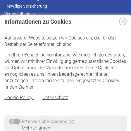
Freiwillige Versicherung
Veranstaltungen
Informationen zu Cookies
Versicherte
Auf unserer Website setzen wir Cookies ein, die für den
Pflichtversicherung
Betrieb der Seite erforderlich sind.
Freiwillige Versicherung
Um Ihren Besuch so komfortabel wie möglich zu gestalten,
Staatliche Förderung
würden wir mit Ihrer Einwilligung gerne zusätzliche Cookies
Veranstaltungen
zur Optimierung der Website einsetzen. Diese Cookies
ermöglichen es uns, Ihnen bedarfsgerechte Inhalte
anzuzeigen. Informationen zu den eingesetzten Cookies
Rentner
finden Sie hier:
Rentenbeginn
Cookie-Policy
Datenschutz
Rente beantragen
Rentenauszahlung
Erforderliche Cookies (2)
Service
Mehr erfahren