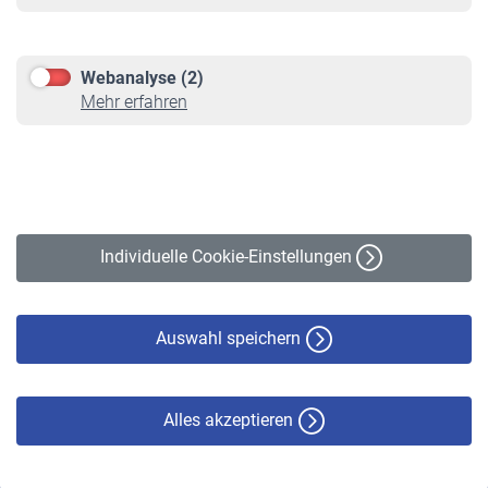
Informationen
Kontakt & Beratung
Downloadcenter
Webanalyse (2)
Online-Rechner
Mehr erfahren
VBLnewsletter
Kontakt
Impressum
Erklärung zur Barrierefreiheit
Individuelle Cookie-Einstellungen
Datenschutz
Cookie-Policy
Haftungsausschluss
Auswahl speichern
Alles akzeptieren
© VBL 2026