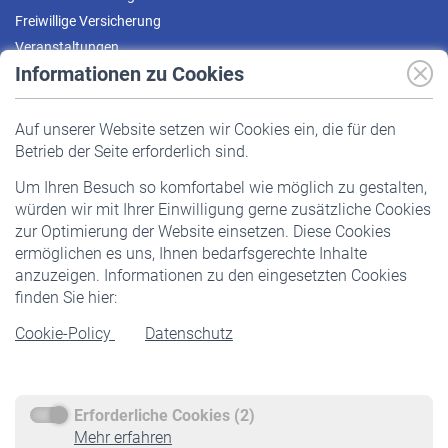
Freiwillige Versicherung
Veranstaltungen
Informationen zu Cookies
Versicherte
Auf unserer Website setzen wir Cookies ein, die für den
Pflichtversicherung
Betrieb der Seite erforderlich sind.
Freiwillige Versicherung
Um Ihren Besuch so komfortabel wie möglich zu gestalten,
Staatliche Förderung
würden wir mit Ihrer Einwilligung gerne zusätzliche Cookies
Veranstaltungen
zur Optimierung der Website einsetzen. Diese Cookies
ermöglichen es uns, Ihnen bedarfsgerechte Inhalte
anzuzeigen. Informationen zu den eingesetzten Cookies
Rentner
finden Sie hier:
Rentenbeginn
Cookie-Policy
Datenschutz
Rente beantragen
Rentenauszahlung
Erforderliche Cookies (2)
Service
Mehr erfahren