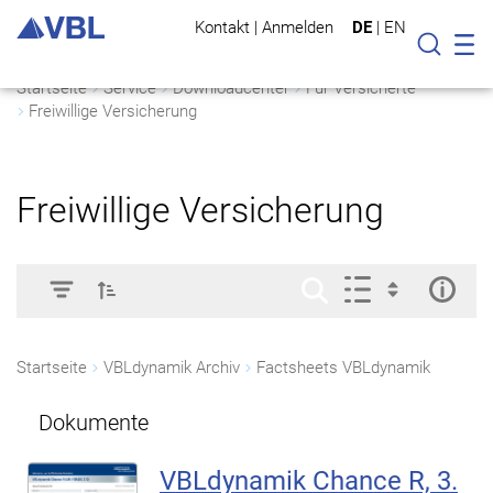
Kontakt
|
Anmelden
DE
|
EN
Mo
Suche
Startseite
Service
Downloadcenter
Für Versicherte
Freiwillige Versicherung
Freiwillige Versicherung
Startseite
VBLdynamik Archiv
Factsheets VBLdynamik
Dokumente
VBLdynamik Chance R, 3.