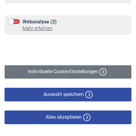
Informationen
Kontakt & Beratung
Downloadcenter
Webanalyse (2)
Online-Rechner
Mehr erfahren
VBLnewsletter
Kontakt
Impressum
Erklärung zur Barrierefreiheit
Individuelle Cookie-Einstellungen
Datenschutz
Cookie-Policy
Haftungsausschluss
Auswahl speichern
Alles akzeptieren
© VBL 2026