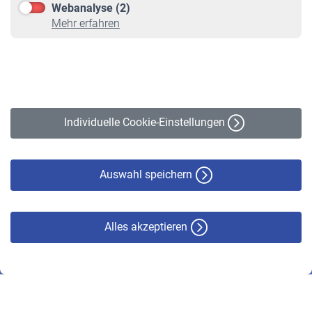
Webanalyse (2)
Online-Rechner
Mehr erfahren
VBLnewsletter
Kontakt
Impressum
Erklärung zur Barrierefreiheit
Individuelle Cookie-Einstellungen
Datenschutz
Cookie-Policy
Haftungsausschluss
Auswahl speichern
Alles akzeptieren
© VBL 2026