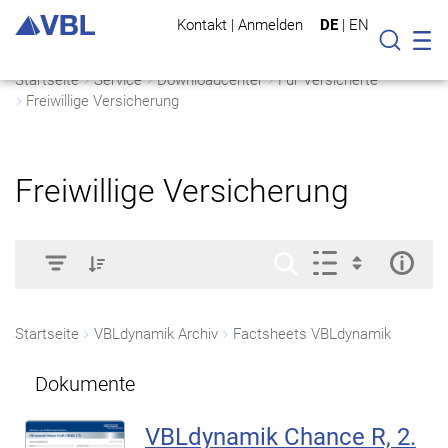
Kontakt
|
Anmelden
DE
|
EN
Mo
Suche
Startseite
Service
Downloadcenter
Für Versicherte
Freiwillige Versicherung
Freiwillige Versicherung
Startseite
VBLdynamik Archiv
Factsheets VBLdynamik
Dokumente
VBLdynamik Chance R, 2.