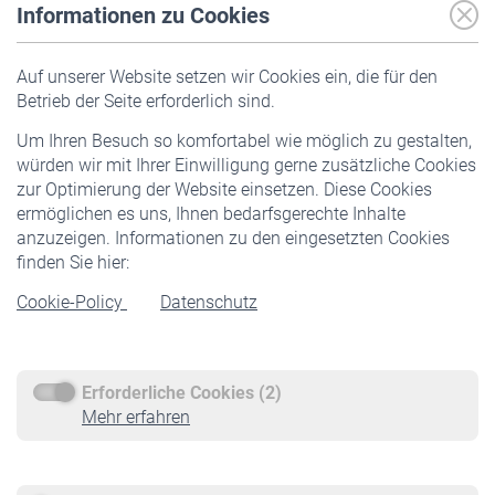
Informationen zu Cookies
Versicherte
Auf unserer Website setzen wir Cookies ein, die für den
Pflichtversicherung
Betrieb der Seite erforderlich sind.
Freiwillige Versicherung
Um Ihren Besuch so komfortabel wie möglich zu gestalten,
Staatliche Förderung
würden wir mit Ihrer Einwilligung gerne zusätzliche Cookies
Veranstaltungen
zur Optimierung der Website einsetzen. Diese Cookies
ermöglichen es uns, Ihnen bedarfsgerechte Inhalte
anzuzeigen. Informationen zu den eingesetzten Cookies
Rentner
finden Sie hier:
Rentenbeginn
Cookie-Policy
Datenschutz
Rente beantragen
Rentenauszahlung
Erforderliche Cookies (2)
Service
Mehr erfahren
Informationen
Kontakt & Beratung
Downloadcenter