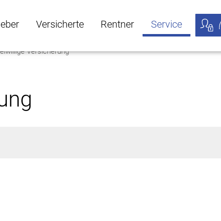
geber
Versicherte
Rentner
Service
eiwillige Versicherung
öffnen
ber Untermenü öffnen
Versicherte Untermenü öffnen
Rentner Untermenü öffnen
Service Untermen
Meine
rung