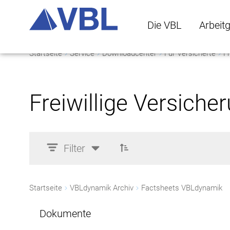
Die VBL
Arbeit
Startseite
Service
Downloadcenter
Für Versicherte
Fr
Die VBL Untermenü 
Arbeitge
Freiwillige Versiche
Filter
Startseite
VBLdynamik Archiv
Factsheets VBLdynamik
Dokumente