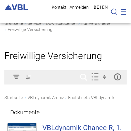
Kontakt
|
Anmelden
DE
|
EN
Mo
Suche
Startseite
Service
Downloadcenter
Für Versicherte
Freiwillige Versicherung
Freiwillige Versicherung
Startseite
VBLdynamik Archiv
Factsheets VBLdynamik
Dokumente
VBLdynamik Chance R, 1.