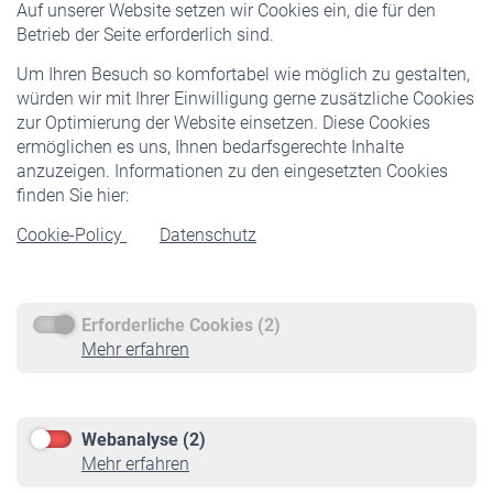
Auf unserer Website setzen wir Cookies ein, die für den
Pflichtversicherung
Betrieb der Seite erforderlich sind.
Freiwillige Versicherung
Um Ihren Besuch so komfortabel wie möglich zu gestalten,
Staatliche Förderung
würden wir mit Ihrer Einwilligung gerne zusätzliche Cookies
Veranstaltungen
zur Optimierung der Website einsetzen. Diese Cookies
ermöglichen es uns, Ihnen bedarfsgerechte Inhalte
anzuzeigen. Informationen zu den eingesetzten Cookies
Rentner
finden Sie hier:
Rentenbeginn
Cookie-Policy
Datenschutz
Rente beantragen
Rentenauszahlung
Erforderliche Cookies (2)
Service
Mehr erfahren
Informationen
Kontakt & Beratung
Downloadcenter
Webanalyse (2)
Online-Rechner
Mehr erfahren
VBLnewsletter