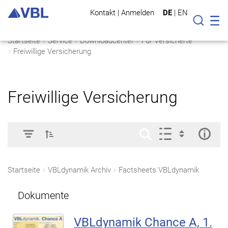
Kontakt
|
Anmelden
DE
|
EN
Mo
Suche
Startseite
Service
Downloadcenter
Für Versicherte
Freiwillige Versicherung
Freiwillige Versicherung
Startseite
VBLdynamik Archiv
Factsheets VBLdynamik
Dokumente
VBLdynamik Chance A, 1.