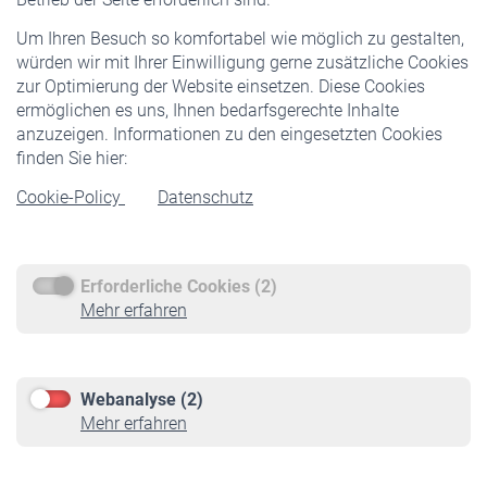
Freiwillige Versicherung
Um Ihren Besuch so komfortabel wie möglich zu gestalten,
Staatliche Förderung
würden wir mit Ihrer Einwilligung gerne zusätzliche Cookies
Veranstaltungen
zur Optimierung der Website einsetzen. Diese Cookies
ermöglichen es uns, Ihnen bedarfsgerechte Inhalte
anzuzeigen. Informationen zu den eingesetzten Cookies
Rentner
finden Sie hier:
Rentenbeginn
Cookie-Policy
Datenschutz
Rente beantragen
Rentenauszahlung
Erforderliche Cookies (2)
Service
Mehr erfahren
Informationen
Kontakt & Beratung
Downloadcenter
Webanalyse (2)
Online-Rechner
Mehr erfahren
VBLnewsletter
Kontakt