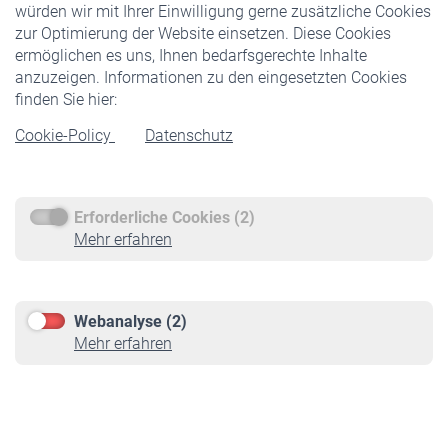
würden wir mit Ihrer Einwilligung gerne zusätzliche Cookies
Veranstaltungen
zur Optimierung der Website einsetzen. Diese Cookies
ermöglichen es uns, Ihnen bedarfsgerechte Inhalte
anzuzeigen. Informationen zu den eingesetzten Cookies
Rentner
finden Sie hier:
Rentenbeginn
Cookie-Policy
Datenschutz
Rente beantragen
Rentenauszahlung
Erforderliche Cookies (2)
Service
Mehr erfahren
Informationen
Kontakt & Beratung
Downloadcenter
Webanalyse (2)
Online-Rechner
Mehr erfahren
VBLnewsletter
Kontakt
Impressum