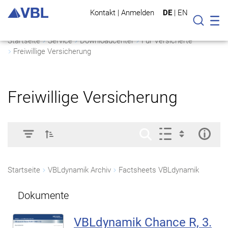
Kontakt
|
Anmelden
DE
|
EN
Mo
Suche
Startseite
Service
Downloadcenter
Für Versicherte
Freiwillige Versicherung
Freiwillige Versicherung
Startseite
VBLdynamik Archiv
Factsheets VBLdynamik
Dokumente
VBLdynamik Chance R, 3.