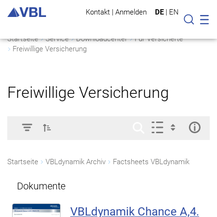
Kontakt
|
Anmelden
DE
|
EN
Mo
Suche
Startseite
Service
Downloadcenter
Für Versicherte
Freiwillige Versicherung
Freiwillige Versicherung
Startseite
VBLdynamik Archiv
Factsheets VBLdynamik
Dokumente
VBLdynamik Chance A,4.