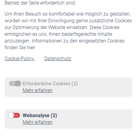
Betrieb der Seite erforderlich sind.
Freiwillige Versicherung
Um Ihren Besuch so komfortabel wie möglich zu gestalten,
Staatliche Förderung
würden wir mit Ihrer Einwilligung gerne zusätzliche Cookies
Veranstaltungen
zur Optimierung der Website einsetzen. Diese Cookies
ermöglichen es uns, Ihnen bedarfsgerechte Inhalte
anzuzeigen. Informationen zu den eingesetzten Cookies
Rentner
finden Sie hier:
Rentenbeginn
Cookie-Policy
Datenschutz
Rente beantragen
Rentenauszahlung
Erforderliche Cookies (2)
Service
Mehr erfahren
Informationen
Kontakt & Beratung
Downloadcenter
Webanalyse (2)
Online-Rechner
Mehr erfahren
VBLnewsletter
Kontakt