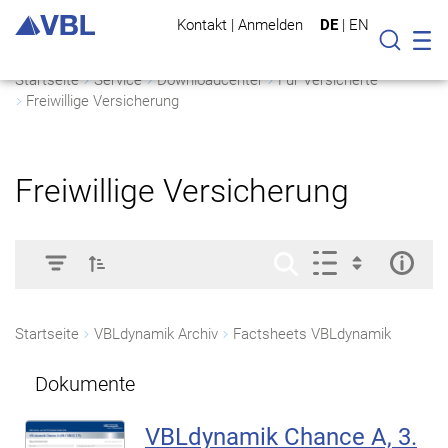
Kontakt
|
Anmelden
DE
|
EN
Mo
Suche
Startseite
Service
Downloadcenter
Für Versicherte
Freiwillige Versicherung
Freiwillige Versicherung
Startseite
VBLdynamik Archiv
Factsheets VBLdynamik
Dokumente
VBLdynamik Chance A, 3.