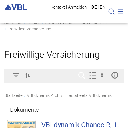
Kontakt
|
Anmelden
DE
|
EN
Mo
Suche
Startseite
Service
Downloadcenter
Für Versicherte
Freiwillige Versicherung
Freiwillige Versicherung
Startseite
VBLdynamik Archiv
Factsheets VBLdynamik
Dokumente
VBLdynamik Chance R, 1.