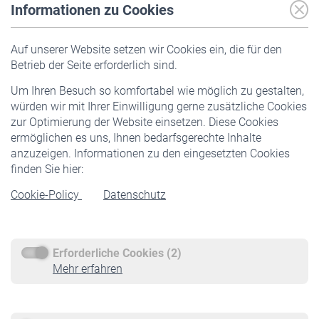
Informationen zu Cookies
Versicherte
Auf unserer Website setzen wir Cookies ein, die für den
Pflichtversicherung
Betrieb der Seite erforderlich sind.
Freiwillige Versicherung
Um Ihren Besuch so komfortabel wie möglich zu gestalten,
Staatliche Förderung
würden wir mit Ihrer Einwilligung gerne zusätzliche Cookies
Veranstaltungen
zur Optimierung der Website einsetzen. Diese Cookies
ermöglichen es uns, Ihnen bedarfsgerechte Inhalte
anzuzeigen. Informationen zu den eingesetzten Cookies
Rentner
finden Sie hier:
Rentenbeginn
Cookie-Policy
Datenschutz
Rente beantragen
Rentenauszahlung
Erforderliche Cookies (2)
Service
Mehr erfahren
Informationen
Kontakt & Beratung
Downloadcenter