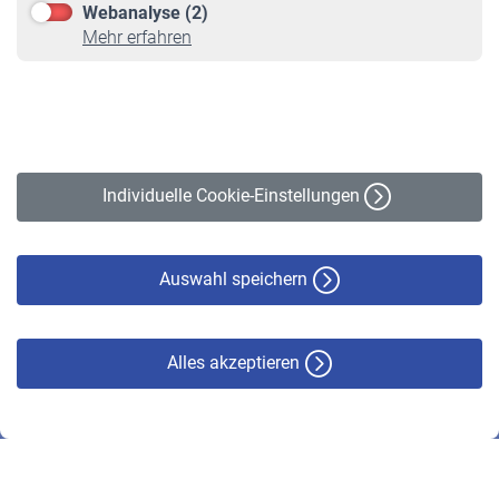
Webanalyse (2)
Online-Rechner
Mehr erfahren
VBLnewsletter
Kontakt
Impressum
Erklärung zur Barrierefreiheit
Individuelle Cookie-Einstellungen
Datenschutz
Cookie-Policy
Haftungsausschluss
Auswahl speichern
Alles akzeptieren
© VBL 2026