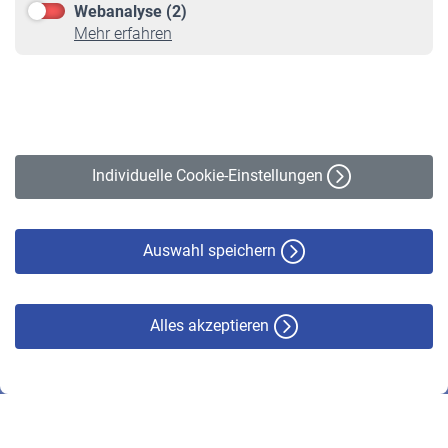
Webanalyse (2)
Online-Rechner
Mehr erfahren
VBLnewsletter
Kontakt
Impressum
Erklärung zur Barrierefreiheit
Individuelle Cookie-Einstellungen
Datenschutz
Cookie-Policy
Haftungsausschluss
Auswahl speichern
Alles akzeptieren
© VBL 2026