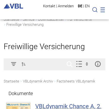
Kontakt
|
Anmelden
DE
|
EN
Mo
Suche
Startseite
Service
Downloadcenter
Für Versicherte
Freiwillige Versicherung
Freiwillige Versicherung
Startseite
VBLdynamik Archiv
Factsheets VBLdynamik
Dokumente
VBLdynamik Chance A, 2.