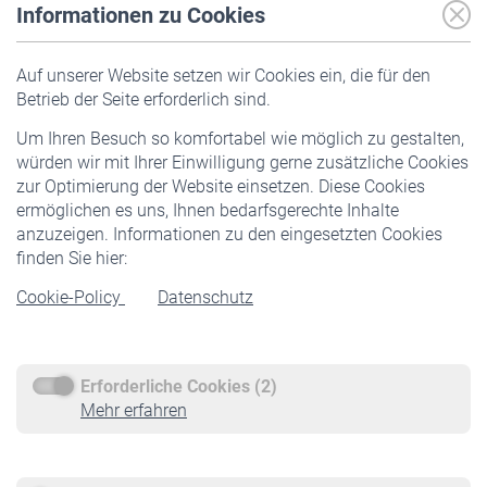
Informationen zu Cookies
Versicherte
Auf unserer Website setzen wir Cookies ein, die für den
Pflichtversicherung
Betrieb der Seite erforderlich sind.
Freiwillige Versicherung
Um Ihren Besuch so komfortabel wie möglich zu gestalten,
Staatliche Förderung
würden wir mit Ihrer Einwilligung gerne zusätzliche Cookies
Veranstaltungen
zur Optimierung der Website einsetzen. Diese Cookies
ermöglichen es uns, Ihnen bedarfsgerechte Inhalte
anzuzeigen. Informationen zu den eingesetzten Cookies
Rentner
finden Sie hier:
Rentenbeginn
Cookie-Policy
Datenschutz
Rente beantragen
Rentenauszahlung
Erforderliche Cookies (2)
Service
Mehr erfahren
Informationen
Kontakt & Beratung
Downloadcenter