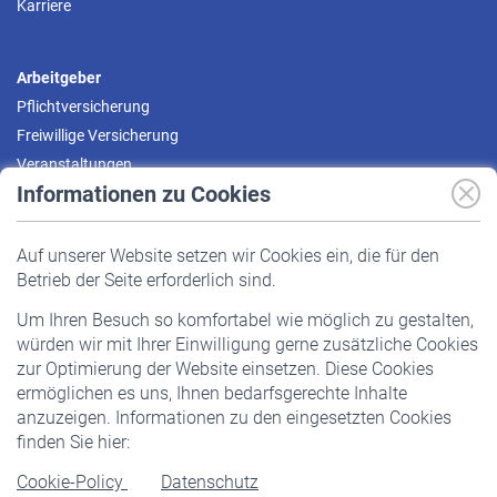
Karriere
Arbeitgeber
Pflichtversicherung
Freiwillige Versicherung
Veranstaltungen
Informationen zu Cookies
Versicherte
Auf unserer Website setzen wir Cookies ein, die für den
Pflichtversicherung
Betrieb der Seite erforderlich sind.
Freiwillige Versicherung
Um Ihren Besuch so komfortabel wie möglich zu gestalten,
Staatliche Förderung
würden wir mit Ihrer Einwilligung gerne zusätzliche Cookies
Veranstaltungen
zur Optimierung der Website einsetzen. Diese Cookies
ermöglichen es uns, Ihnen bedarfsgerechte Inhalte
anzuzeigen. Informationen zu den eingesetzten Cookies
Rentner
finden Sie hier:
Rentenbeginn
Cookie-Policy
Datenschutz
Rente beantragen