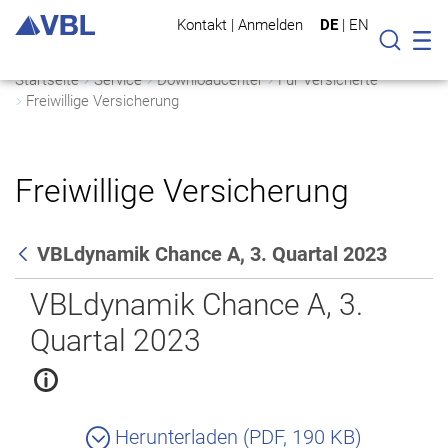
Kontakt
|
Anmelden
DE
|
EN
Mo
Suche
Startseite
Service
Downloadcenter
Für Versicherte
Freiwillige Versicherung
Freiwillige Versicherung
VBLdynamik Chance A, 3. Quartal 2023
Zurück
VBLdynamik Chance A, 3.
Quartal 2023
Herunterladen (PDF, 190 KB)