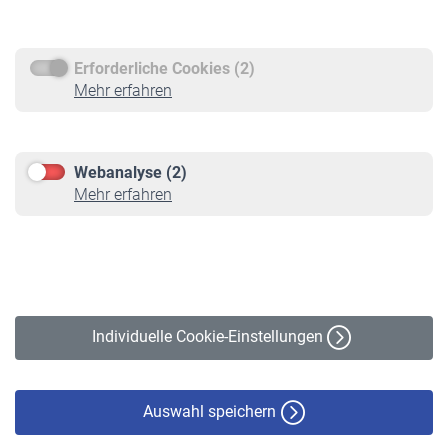
Rentenauszahlung
Erforderliche Cookies (2)
Service
Mehr erfahren
Informationen
Kontakt & Beratung
Downloadcenter
Webanalyse (2)
Online-Rechner
Mehr erfahren
VBLnewsletter
Kontakt
Impressum
Erklärung zur Barrierefreiheit
Individuelle Cookie-Einstellungen
Datenschutz
Cookie-Policy
Haftungsausschluss
Auswahl speichern