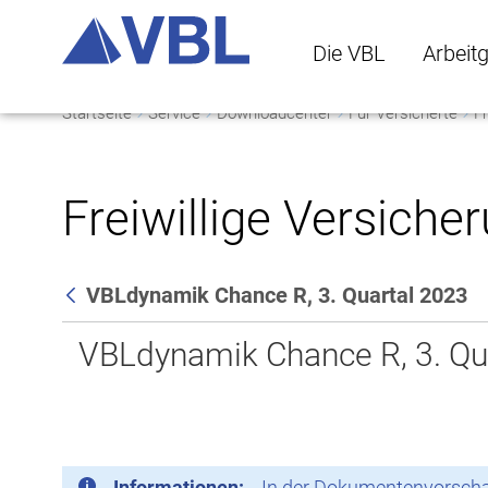
Die VBL
Arbeit
Startseite
Service
Downloadcenter
Für Versicherte
Fr
Die VBL Untermenü 
Arbeitge
Freiwillige Versiche
VBLdynamik Chance R, 3. Quartal 2023
Zurück
VBLdynamik Chance R, 3. Qu
Informationen:
In der Dokumentenvorschau