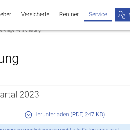
geber
Versicherte
Rentner
Service
eiwillige Versicherung
öffnen
ber Untermenü öffnen
Versicherte Untermenü öffnen
Rentner Untermenü öffnen
Service Untermen
Meine
rung
artal 2023
Herunterladen (PDF, 247 KB)
 werden möglicherweise nicht alle Seiten angezeigt.