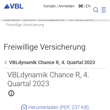
Kontakt
|
Anmelden
DE
|
EN
Mo
Suche
Startseite
Service
Downloadcenter
Für Versicherte
Freiwillige Versicherung
Freiwillige Versicherung
VBLdynamik Chance R, 4. Quartal 2023
Zurück
VBLdynamik Chance R, 4.
Quartal 2023
Herunterladen (PDF, 237 KB)