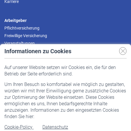
Karriere
Arbeitgeber
Pflichtversicherung
Freiwillige Versicherung
Veranstaltungen
Informationen zu Cookies
Versicherte
Auf unserer Website setzen wir Cookies ein, die für den
Pflichtversicherung
Betrieb der Seite erforderlich sind.
Freiwillige Versicherung
Um Ihren Besuch so komfortabel wie möglich zu gestalten,
Staatliche Förderung
würden wir mit Ihrer Einwilligung gerne zusätzliche Cookies
Veranstaltungen
zur Optimierung der Website einsetzen. Diese Cookies
ermöglichen es uns, Ihnen bedarfsgerechte Inhalte
anzuzeigen. Informationen zu den eingesetzten Cookies
Rentner
finden Sie hier:
Rentenbeginn
Cookie-Policy
Datenschutz
Rente beantragen