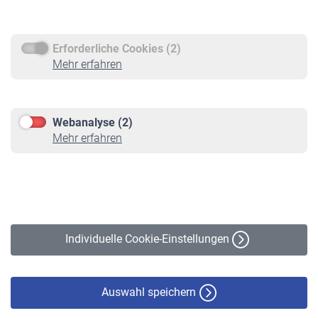
Rentenauszahlung
Erforderliche Cookies (2)
Service
Mehr erfahren
Informationen
Kontakt & Beratung
Downloadcenter
Webanalyse (2)
Online-Rechner
Mehr erfahren
VBLnewsletter
Kontakt
Impressum
Erklärung zur Barrierefreiheit
Individuelle Cookie-Einstellungen
Datenschutz
Cookie-Policy
Haftungsausschluss
Auswahl speichern