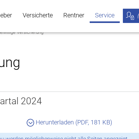
geber
Versicherte
Rentner
Service
eiwillige Versicherung
öffnen
ber Untermenü öffnen
Versicherte Untermenü öffnen
Rentner Untermenü öffnen
Service Untermen
Meine
rung
artal 2024
Herunterladen (PDF, 181 KB)
 werden möglicherweise nicht alle Seiten angezeigt.