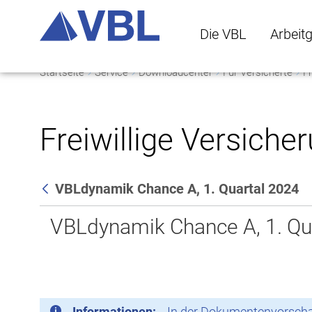
Die VBL
Arbeit
Startseite
Service
Downloadcenter
Für Versicherte
Fr
Die VBL Untermenü 
Arbeitge
Freiwillige Versiche
VBLdynamik Chance A, 1. Quartal 2024
Zurück
VBLdynamik Chance A, 1. Qu
Informationen:
In der Dokumentenvorschau