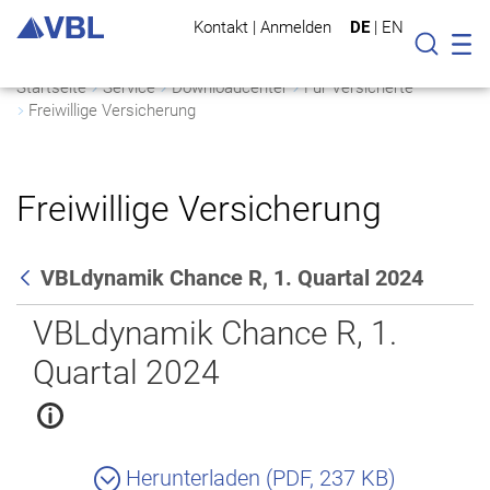
Kontakt
|
Anmelden
DE
|
EN
Mo
Suche
Startseite
Service
Downloadcenter
Für Versicherte
Freiwillige Versicherung
Freiwillige Versicherung
VBLdynamik Chance R, 1. Quartal 2024
Zurück
VBLdynamik Chance R, 1.
Quartal 2024
Herunterladen (PDF, 237 KB)