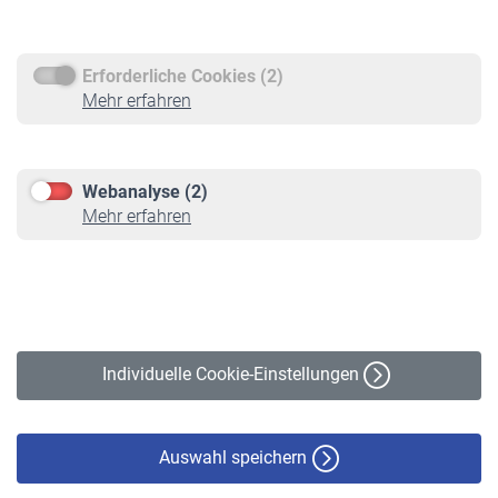
Rentenauszahlung
Erforderliche Cookies (2)
Service
Mehr erfahren
Informationen
Kontakt & Beratung
Downloadcenter
Webanalyse (2)
Online-Rechner
Mehr erfahren
VBLnewsletter
Kontakt
Impressum
Erklärung zur Barrierefreiheit
Individuelle Cookie-Einstellungen
Datenschutz
Cookie-Policy
Haftungsausschluss
Auswahl speichern