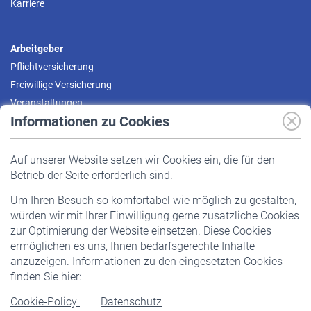
Karriere
Arbeitgeber
Pflichtversicherung
Freiwillige Versicherung
Veranstaltungen
Informationen zu Cookies
Versicherte
Auf unserer Website setzen wir Cookies ein, die für den
Pflichtversicherung
Betrieb der Seite erforderlich sind.
Freiwillige Versicherung
Um Ihren Besuch so komfortabel wie möglich zu gestalten,
Staatliche Förderung
würden wir mit Ihrer Einwilligung gerne zusätzliche Cookies
Veranstaltungen
zur Optimierung der Website einsetzen. Diese Cookies
ermöglichen es uns, Ihnen bedarfsgerechte Inhalte
anzuzeigen. Informationen zu den eingesetzten Cookies
Rentner
finden Sie hier:
Rentenbeginn
Cookie-Policy
Datenschutz
Rente beantragen