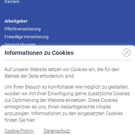
Karriere
Arbeitgeber
Pflichtversicherung
Freiwillige Versicherung
Veranstaltungen
Informationen zu Cookies
Versicherte
Auf unserer Website setzen wir Cookies ein, die für den
Pflichtversicherung
Betrieb der Seite erforderlich sind.
Freiwillige Versicherung
Um Ihren Besuch so komfortabel wie möglich zu gestalten,
Staatliche Förderung
würden wir mit Ihrer Einwilligung gerne zusätzliche Cookies
Veranstaltungen
zur Optimierung der Website einsetzen. Diese Cookies
ermöglichen es uns, Ihnen bedarfsgerechte Inhalte
anzuzeigen. Informationen zu den eingesetzten Cookies
Rentner
finden Sie hier:
Rentenbeginn
Cookie-Policy
Datenschutz
Rente beantragen