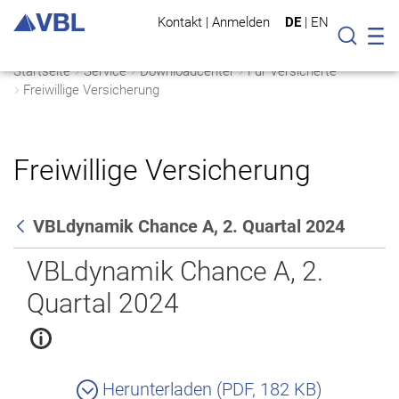
Kontakt
|
Anmelden
DE
|
EN
Mo
Suche
Startseite
Service
Downloadcenter
Für Versicherte
Freiwillige Versicherung
Freiwillige Versicherung
VBLdynamik Chance A, 2. Quartal 2024
Zurück
VBLdynamik Chance A, 2.
Quartal 2024
Herunterladen (PDF, 182 KB)