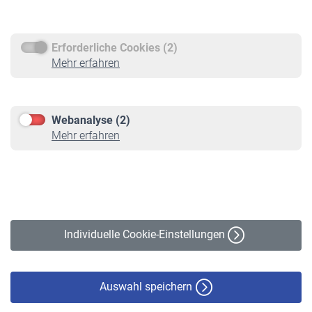
Rentenauszahlung
Erforderliche Cookies (2)
Service
Mehr erfahren
Informationen
Kontakt & Beratung
Downloadcenter
Webanalyse (2)
Online-Rechner
Mehr erfahren
VBLnewsletter
Kontakt
Impressum
Erklärung zur Barrierefreiheit
Individuelle Cookie-Einstellungen
Datenschutz
Cookie-Policy
Haftungsausschluss
Auswahl speichern