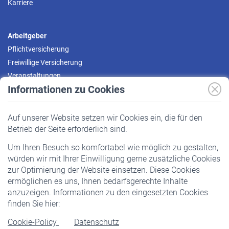
Karriere
Arbeitgeber
Pflichtversicherung
Freiwillige Versicherung
Veranstaltungen
Informationen zu Cookies
Versicherte
Auf unserer Website setzen wir Cookies ein, die für den
Pflichtversicherung
Betrieb der Seite erforderlich sind.
Freiwillige Versicherung
Um Ihren Besuch so komfortabel wie möglich zu gestalten,
Staatliche Förderung
würden wir mit Ihrer Einwilligung gerne zusätzliche Cookies
Veranstaltungen
zur Optimierung der Website einsetzen. Diese Cookies
ermöglichen es uns, Ihnen bedarfsgerechte Inhalte
anzuzeigen. Informationen zu den eingesetzten Cookies
Rentner
finden Sie hier:
Rentenbeginn
Cookie-Policy
Datenschutz
Rente beantragen