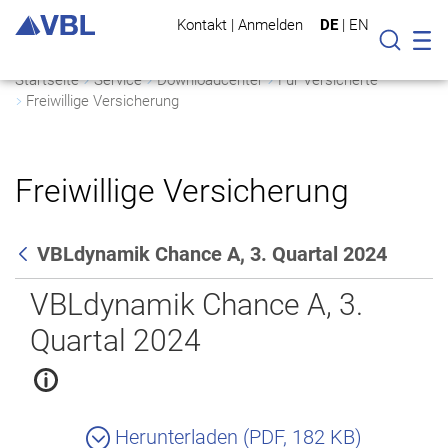
Kontakt
|
Anmelden
DE
|
EN
Mo
Suche
Startseite
Service
Downloadcenter
Für Versicherte
Freiwillige Versicherung
Freiwillige Versicherung
VBLdynamik Chance A, 3. Quartal 2024
Zurück
VBLdynamik Chance A, 3.
Quartal 2024
Herunterladen (PDF, 182 KB)