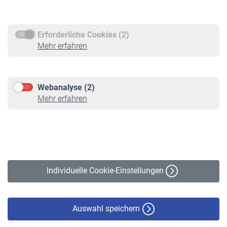
Rentenauszahlung
Erforderliche Cookies (2)
Service
Mehr erfahren
Informationen
Kontakt & Beratung
Downloadcenter
Webanalyse (2)
Online-Rechner
Mehr erfahren
VBLnewsletter
Kontakt
Impressum
Erklärung zur Barrierefreiheit
Individuelle Cookie-Einstellungen
Datenschutz
Cookie-Policy
Haftungsausschluss
Auswahl speichern