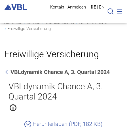
Kontakt
|
Anmelden
DE
|
EN
Mo
Suche
Startseite
Service
Downloadcenter
Für Versicherte
Freiwillige Versicherung
Freiwillige Versicherung
VBLdynamik Chance A, 3. Quartal 2024
Zurück
VBLdynamik Chance A, 3.
Quartal 2024
Herunterladen (PDF, 182 KB)