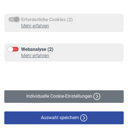
Rentenauszahlung
Erforderliche Cookies (2)
Service
Mehr erfahren
Informationen
Kontakt & Beratung
Downloadcenter
Webanalyse (2)
Online-Rechner
Mehr erfahren
VBLnewsletter
Kontakt
Impressum
Erklärung zur Barrierefreiheit
Individuelle Cookie-Einstellungen
Datenschutz
Cookie-Policy
Haftungsausschluss
Auswahl speichern