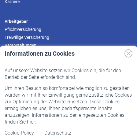
Karriere
Arbeitgeber
Pflichtversicherung
Freiwillige Versicherung
Veranstaltungen
Informationen zu Cookies
Versicherte
Auf unserer Website setzen wir Cookies ein, die für den
Pflichtversicherung
Betrieb der Seite erforderlich sind.
Freiwillige Versicherung
Um Ihren Besuch so komfortabel wie möglich zu gestalten,
Staatliche Förderung
würden wir mit Ihrer Einwilligung gerne zusätzliche Cookies
Veranstaltungen
zur Optimierung der Website einsetzen. Diese Cookies
ermöglichen es uns, Ihnen bedarfsgerechte Inhalte
anzuzeigen. Informationen zu den eingesetzten Cookies
Rentner
finden Sie hier:
Rentenbeginn
Cookie-Policy
Datenschutz
Rente beantragen