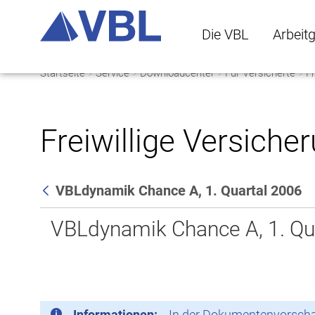
Die VBL
Arbeit
Startseite
Service
Downloadcenter
Für Versicherte
Fr
Die VBL Untermenü 
Arbeitge
Freiwillige Versiche
VBLdynamik Chance A, 1. Quartal 2006
Zurück
VBLdynamik Chance A, 1. Qu
Informationen:
In der Dokumentenvorschau