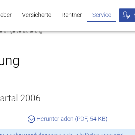
geber
Versicherte
Rentner
Service
eiwillige Versicherung
öffnen
ber Untermenü öffnen
Versicherte Untermenü öffnen
Rentner Untermenü öffnen
Service Untermen
Meine
rung
artal 2006
Herunterladen (PDF, 54 KB)
 werden möglicherweise nicht alle Seiten angezeigt.