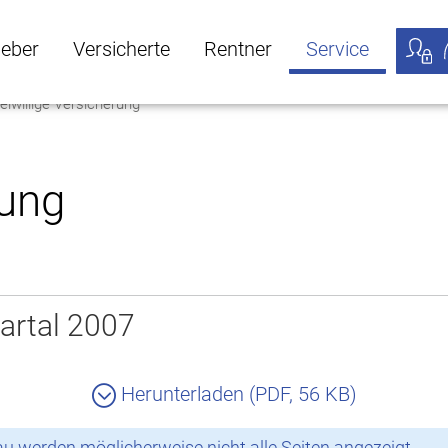
geber
Versicherte
Rentner
Service
eiwillige Versicherung
öffnen
ber Untermenü öffnen
Versicherte Untermenü öffnen
Rentner Untermenü öffnen
Service Untermen
Meine
rung
artal 2007
Herunterladen (PDF, 56 KB)
 werden möglicherweise nicht alle Seiten angezeigt.