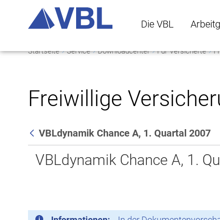
Die VBL
Arbeit
Startseite
Service
Downloadcenter
Für Versicherte
Fr
Die VBL Untermenü 
Arbeitge
Freiwillige Versiche
VBLdynamik Chance A, 1. Quartal 2007
Zurück
VBLdynamik Chance A, 1. Qu
Informationen:
In der Dokumentenvorschau