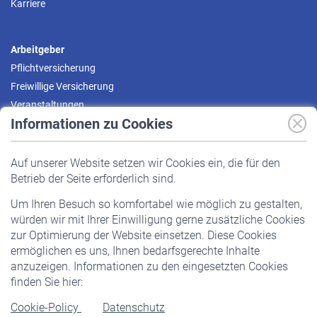
Karriere
Arbeitgeber
Pflichtversicherung
Freiwillige Versicherung
Veranstaltungen
Informationen zu Cookies
Versicherte
Auf unserer Website setzen wir Cookies ein, die für den
Pflichtversicherung
Betrieb der Seite erforderlich sind.
Freiwillige Versicherung
Um Ihren Besuch so komfortabel wie möglich zu gestalten,
Staatliche Förderung
würden wir mit Ihrer Einwilligung gerne zusätzliche Cookies
Veranstaltungen
zur Optimierung der Website einsetzen. Diese Cookies
ermöglichen es uns, Ihnen bedarfsgerechte Inhalte
anzuzeigen. Informationen zu den eingesetzten Cookies
Rentner
finden Sie hier:
Rentenbeginn
Cookie-Policy
Datenschutz
Rente beantragen