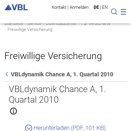
Kontakt
|
Anmelden
DE
|
EN
Mo
Suche
Startseite
Service
Downloadcenter
Für Versicherte
Freiwillige Versicherung
Freiwillige Versicherung
VBLdynamik Chance A, 1. Quartal 2010
Zurück
VBLdynamik Chance A, 1.
Quartal 2010
Herunterladen (PDF, 101 KB)