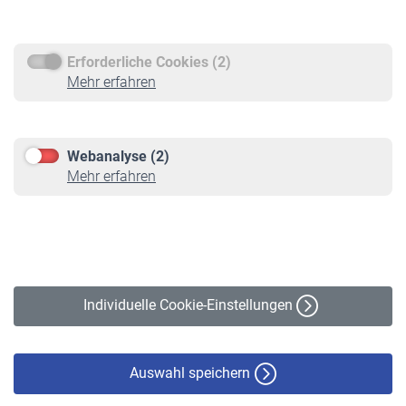
Rentenauszahlung
Erforderliche Cookies (2)
Service
Mehr erfahren
Informationen
Kontakt & Beratung
Downloadcenter
Webanalyse (2)
Online-Rechner
Mehr erfahren
VBLnewsletter
Kontakt
Impressum
Erklärung zur Barrierefreiheit
Individuelle Cookie-Einstellungen
Datenschutz
Cookie-Policy
Haftungsausschluss
Auswahl speichern