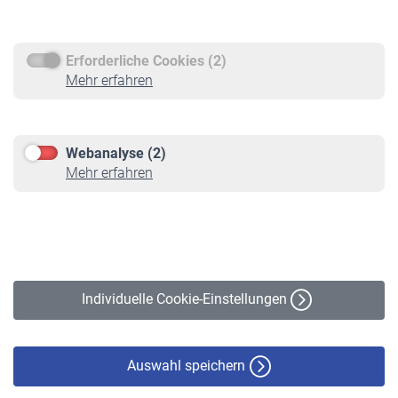
Rentenauszahlung
Erforderliche Cookies (2)
Service
Mehr erfahren
Informationen
Kontakt & Beratung
Downloadcenter
Webanalyse (2)
Online-Rechner
Mehr erfahren
VBLnewsletter
Kontakt
Impressum
Erklärung zur Barrierefreiheit
Individuelle Cookie-Einstellungen
Datenschutz
Cookie-Policy
Haftungsausschluss
Auswahl speichern