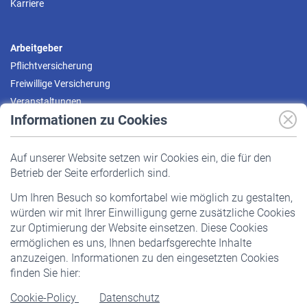
Karriere
Arbeitgeber
Pflichtversicherung
Freiwillige Versicherung
Veranstaltungen
Informationen zu Cookies
Versicherte
Auf unserer Website setzen wir Cookies ein, die für den
Pflichtversicherung
Betrieb der Seite erforderlich sind.
Freiwillige Versicherung
Um Ihren Besuch so komfortabel wie möglich zu gestalten,
Staatliche Förderung
würden wir mit Ihrer Einwilligung gerne zusätzliche Cookies
Veranstaltungen
zur Optimierung der Website einsetzen. Diese Cookies
ermöglichen es uns, Ihnen bedarfsgerechte Inhalte
anzuzeigen. Informationen zu den eingesetzten Cookies
Rentner
finden Sie hier:
Rentenbeginn
Cookie-Policy
Datenschutz
Rente beantragen