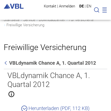
Kontakt
|
Anmelden
DE
|
EN
Mo
Suche
Startseite
Service
Downloadcenter
Für Versicherte
Freiwillige Versicherung
Freiwillige Versicherung
VBLdynamik Chance A, 1. Quartal 2012
Zurück
VBLdynamik Chance A, 1.
Quartal 2012
Herunterladen (PDF, 112 KB)