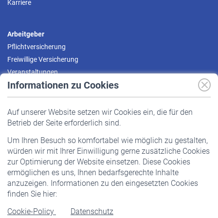
Karriere
Arbeitgeber
Pflichtversicherung
Freiwillige Versicherung
Veranstaltungen
Informationen zu Cookies
Versicherte
Auf unserer Website setzen wir Cookies ein, die für den
Pflichtversicherung
Betrieb der Seite erforderlich sind.
Freiwillige Versicherung
Um Ihren Besuch so komfortabel wie möglich zu gestalten,
Staatliche Förderung
würden wir mit Ihrer Einwilligung gerne zusätzliche Cookies
Veranstaltungen
zur Optimierung der Website einsetzen. Diese Cookies
ermöglichen es uns, Ihnen bedarfsgerechte Inhalte
anzuzeigen. Informationen zu den eingesetzten Cookies
Rentner
finden Sie hier:
Rentenbeginn
Cookie-Policy
Datenschutz
Rente beantragen