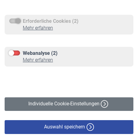
Rentenauszahlung
Erforderliche Cookies (2)
Service
Mehr erfahren
Informationen
Kontakt & Beratung
Downloadcenter
Webanalyse (2)
Online-Rechner
Mehr erfahren
VBLnewsletter
Kontakt
Impressum
Erklärung zur Barrierefreiheit
Individuelle Cookie-Einstellungen
Datenschutz
Cookie-Policy
Haftungsausschluss
Auswahl speichern