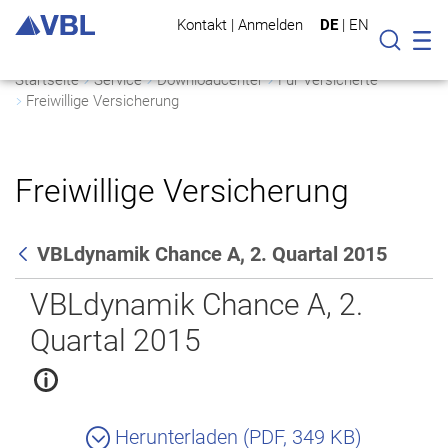
Kontakt
|
Anmelden
DE
|
EN
Mo
Suche
Startseite
Service
Downloadcenter
Für Versicherte
Freiwillige Versicherung
Freiwillige Versicherung
VBLdynamik Chance A, 2. Quartal 2015
Zurück
VBLdynamik Chance A, 2.
Quartal 2015
Herunterladen (PDF, 349 KB)