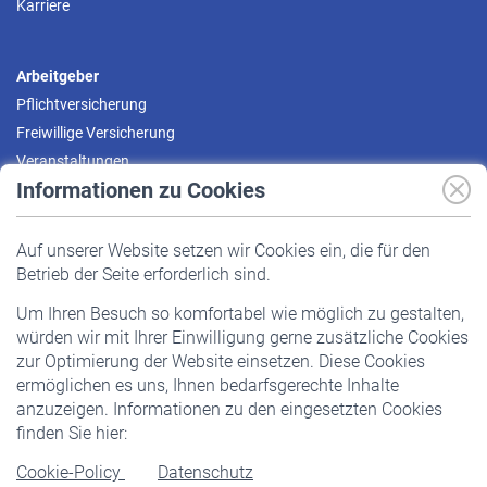
Karriere
Arbeitgeber
Pflichtversicherung
Freiwillige Versicherung
Veranstaltungen
Informationen zu Cookies
Versicherte
Auf unserer Website setzen wir Cookies ein, die für den
Pflichtversicherung
Betrieb der Seite erforderlich sind.
Freiwillige Versicherung
Um Ihren Besuch so komfortabel wie möglich zu gestalten,
Staatliche Förderung
würden wir mit Ihrer Einwilligung gerne zusätzliche Cookies
Veranstaltungen
zur Optimierung der Website einsetzen. Diese Cookies
ermöglichen es uns, Ihnen bedarfsgerechte Inhalte
anzuzeigen. Informationen zu den eingesetzten Cookies
Rentner
finden Sie hier:
Rentenbeginn
Cookie-Policy
Datenschutz
Rente beantragen