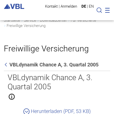
Kontakt
|
Anmelden
DE
|
EN
Mo
Suche
Startseite
Service
Downloadcenter
Für Versicherte
Freiwillige Versicherung
Freiwillige Versicherung
VBLdynamik Chance A, 3. Quartal 2005
Zurück
VBLdynamik Chance A, 3.
Quartal 2005
Herunterladen (PDF, 53 KB)