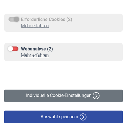
Rentenauszahlung
Erforderliche Cookies (2)
Service
Mehr erfahren
Informationen
Kontakt & Beratung
Downloadcenter
Webanalyse (2)
Online-Rechner
Mehr erfahren
VBLnewsletter
Kontakt
Impressum
Erklärung zur Barrierefreiheit
Individuelle Cookie-Einstellungen
Datenschutz
Cookie-Policy
Haftungsausschluss
Auswahl speichern