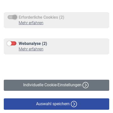
Rentenauszahlung
Erforderliche Cookies (2)
Service
Mehr erfahren
Informationen
Kontakt & Beratung
Downloadcenter
Webanalyse (2)
Online-Rechner
Mehr erfahren
VBLnewsletter
Kontakt
Impressum
Erklärung zur Barrierefreiheit
Individuelle Cookie-Einstellungen
Datenschutz
Cookie-Policy
Haftungsausschluss
Auswahl speichern