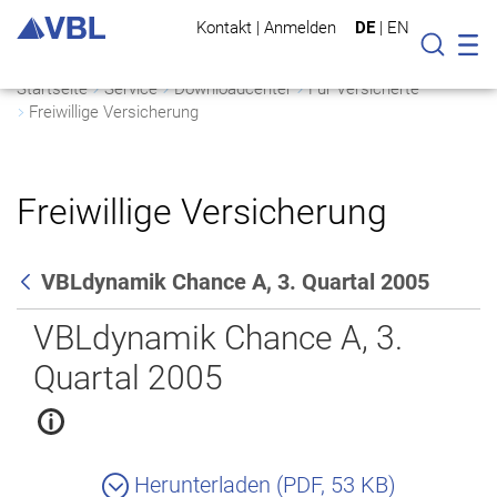
Kontakt
|
Anmelden
DE
|
EN
Mo
Suche
Startseite
Service
Downloadcenter
Für Versicherte
Freiwillige Versicherung
Freiwillige Versicherung
VBLdynamik Chance A, 3. Quartal 2005
Zurück
VBLdynamik Chance A, 3.
Quartal 2005
Herunterladen (PDF, 53 KB)