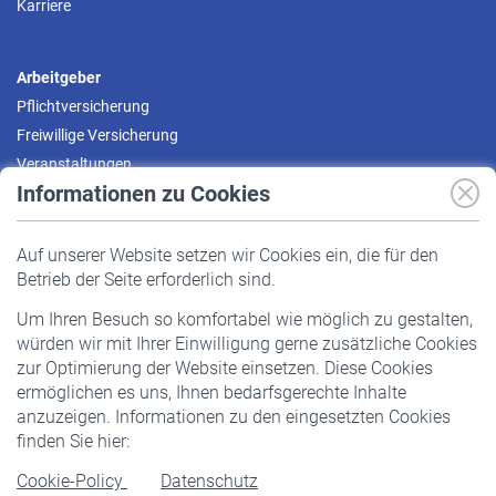
Karriere
Arbeitgeber
Pflichtversicherung
Freiwillige Versicherung
Veranstaltungen
Informationen zu Cookies
Versicherte
Auf unserer Website setzen wir Cookies ein, die für den
Pflichtversicherung
Betrieb der Seite erforderlich sind.
Freiwillige Versicherung
Um Ihren Besuch so komfortabel wie möglich zu gestalten,
Staatliche Förderung
würden wir mit Ihrer Einwilligung gerne zusätzliche Cookies
Veranstaltungen
zur Optimierung der Website einsetzen. Diese Cookies
ermöglichen es uns, Ihnen bedarfsgerechte Inhalte
anzuzeigen. Informationen zu den eingesetzten Cookies
Rentner
finden Sie hier:
Rentenbeginn
Cookie-Policy
Datenschutz
Rente beantragen