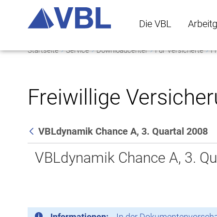
Die VBL
Arbeit
Startseite
Service
Downloadcenter
Für Versicherte
Fr
Die VBL Untermenü 
Arbeitge
Freiwillige Versiche
VBLdynamik Chance A, 3. Quartal 2008
Zurück
VBLdynamik Chance A, 3. Qu
Informationen:
In der Dokumentenvorschau