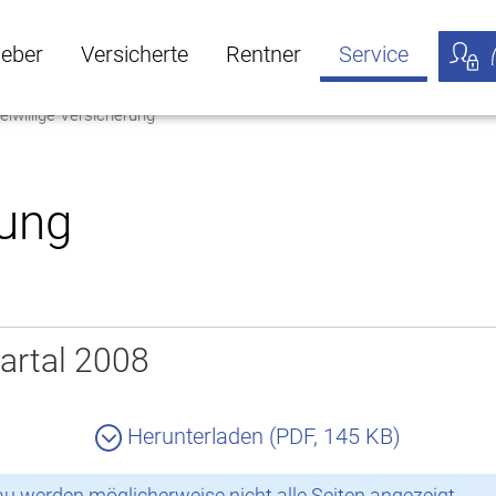
geber
Versicherte
Rentner
Service
eiwillige Versicherung
öffnen
ber Untermenü öffnen
Versicherte Untermenü öffnen
Rentner Untermenü öffnen
Service Untermen
Meine
rung
artal 2008
Herunterladen (PDF, 145 KB)
 werden möglicherweise nicht alle Seiten angezeigt.