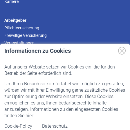
Karriere
Arbeitgeber
Pflichtversicherung
Freiwillige Versicherung
Veranstaltungen
Informationen zu Cookies
Versicherte
Auf unserer Website setzen wir Cookies ein, die für den
Pflichtversicherung
Betrieb der Seite erforderlich sind.
Freiwillige Versicherung
Um Ihren Besuch so komfortabel wie möglich zu gestalten,
Staatliche Förderung
würden wir mit Ihrer Einwilligung gerne zusätzliche Cookies
Veranstaltungen
zur Optimierung der Website einsetzen. Diese Cookies
ermöglichen es uns, Ihnen bedarfsgerechte Inhalte
anzuzeigen. Informationen zu den eingesetzten Cookies
Rentner
finden Sie hier:
Rentenbeginn
Cookie-Policy
Datenschutz
Rente beantragen