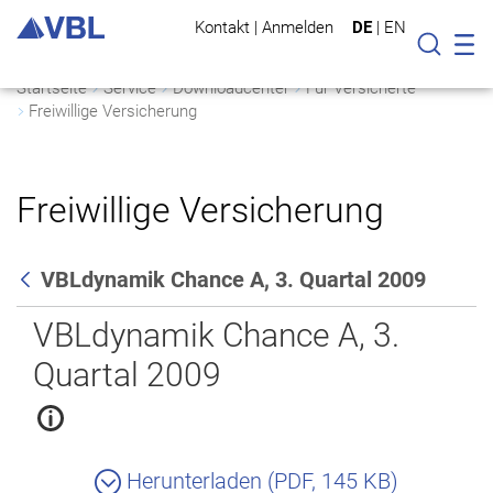
Kontakt
|
Anmelden
DE
|
EN
Mo
Suche
Startseite
Service
Downloadcenter
Für Versicherte
Freiwillige Versicherung
Freiwillige Versicherung
VBLdynamik Chance A, 3. Quartal 2009
Zurück
VBLdynamik Chance A, 3.
Quartal 2009
Herunterladen (PDF, 145 KB)