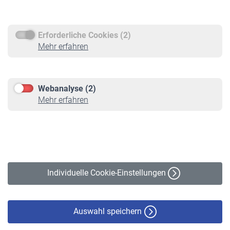
Rentenauszahlung
Erforderliche Cookies (2)
Service
Mehr erfahren
Informationen
Kontakt & Beratung
Downloadcenter
Webanalyse (2)
Online-Rechner
Mehr erfahren
VBLnewsletter
Kontakt
Impressum
Erklärung zur Barrierefreiheit
Individuelle Cookie-Einstellungen
Datenschutz
Cookie-Policy
Haftungsausschluss
Auswahl speichern