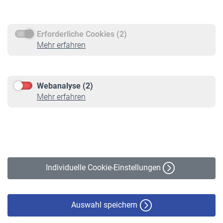
Rentenauszahlung
Erforderliche Cookies (2)
Service
Mehr erfahren
Informationen
Kontakt & Beratung
Downloadcenter
Webanalyse (2)
Online-Rechner
Mehr erfahren
VBLnewsletter
Kontakt
Impressum
Erklärung zur Barrierefreiheit
Individuelle Cookie-Einstellungen
Datenschutz
Cookie-Policy
Haftungsausschluss
Auswahl speichern