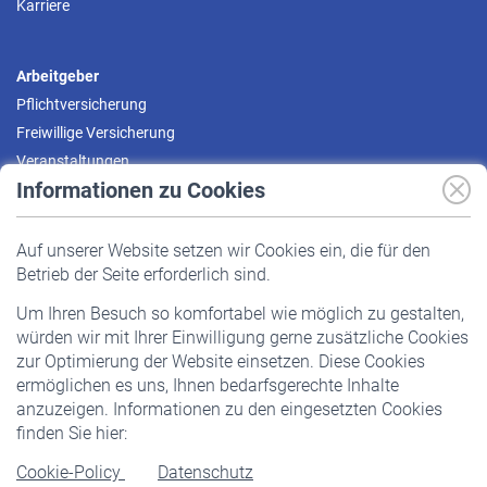
Karriere
Arbeitgeber
Pflichtversicherung
Freiwillige Versicherung
Veranstaltungen
Informationen zu Cookies
Versicherte
Auf unserer Website setzen wir Cookies ein, die für den
Pflichtversicherung
Betrieb der Seite erforderlich sind.
Freiwillige Versicherung
Um Ihren Besuch so komfortabel wie möglich zu gestalten,
Staatliche Förderung
würden wir mit Ihrer Einwilligung gerne zusätzliche Cookies
Veranstaltungen
zur Optimierung der Website einsetzen. Diese Cookies
ermöglichen es uns, Ihnen bedarfsgerechte Inhalte
anzuzeigen. Informationen zu den eingesetzten Cookies
Rentner
finden Sie hier:
Rentenbeginn
Cookie-Policy
Datenschutz
Rente beantragen