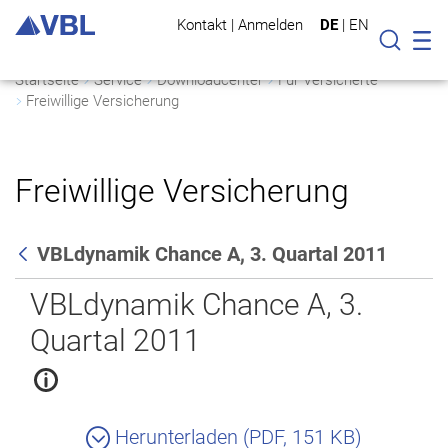
Kontakt
|
Anmelden
DE
|
EN
Mo
Suche
Startseite
Service
Downloadcenter
Für Versicherte
Freiwillige Versicherung
Freiwillige Versicherung
VBLdynamik Chance A, 3. Quartal 2011
Zurück
VBLdynamik Chance A, 3.
Quartal 2011
Herunterladen (PDF, 151 KB)