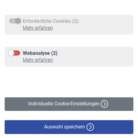
Rentenauszahlung
Erforderliche Cookies (2)
Service
Mehr erfahren
Informationen
Kontakt & Beratung
Downloadcenter
Webanalyse (2)
Online-Rechner
Mehr erfahren
VBLnewsletter
Kontakt
Impressum
Erklärung zur Barrierefreiheit
Individuelle Cookie-Einstellungen
Datenschutz
Cookie-Policy
Haftungsausschluss
Auswahl speichern