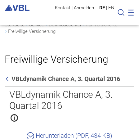
Kontakt
|
Anmelden
DE
|
EN
Mo
Suche
Startseite
Service
Downloadcenter
Für Versicherte
Freiwillige Versicherung
Freiwillige Versicherung
VBLdynamik Chance A, 3. Quartal 2016
Zurück
VBLdynamik Chance A, 3.
Quartal 2016
Herunterladen (PDF, 434 KB)