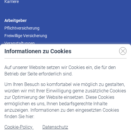
Karriere
Arbeitgeber
Pflichtversicherung
Freiwillige Versicherung
Veranstaltungen
Informationen zu Cookies
Versicherte
Auf unserer Website setzen wir Cookies ein, die für den
Pflichtversicherung
Betrieb der Seite erforderlich sind.
Freiwillige Versicherung
Um Ihren Besuch so komfortabel wie möglich zu gestalten,
Staatliche Förderung
würden wir mit Ihrer Einwilligung gerne zusätzliche Cookies
Veranstaltungen
zur Optimierung der Website einsetzen. Diese Cookies
ermöglichen es uns, Ihnen bedarfsgerechte Inhalte
anzuzeigen. Informationen zu den eingesetzten Cookies
Rentner
finden Sie hier:
Rentenbeginn
Cookie-Policy
Datenschutz
Rente beantragen