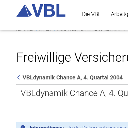
Die VBL
Arbeit
Startseite
Service
Downloadcenter
Für Versicherte
Fr
Die VBL Untermenü 
Arbeitge
Freiwillige Versiche
VBLdynamik Chance A, 4. Quartal 2004
Zurück
VBLdynamik Chance A, 4. Qu
Informationen:
In der Dokumentenvorschau