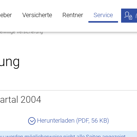
geber
Versicherte
Rentner
Service
eiwillige Versicherung
öffnen
ber Untermenü öffnen
Versicherte Untermenü öffnen
Rentner Untermenü öffnen
Service Untermen
Meine
rung
artal 2004
Herunterladen (PDF, 56 KB)
 werden möglicherweise nicht alle Seiten angezeigt.