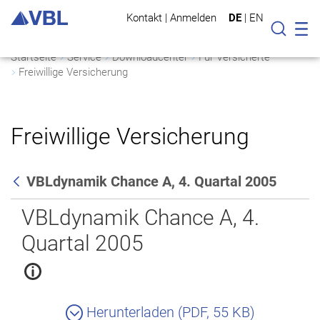
Kontakt
|
Anmelden
DE
|
EN
Mo
Suche
Startseite
Service
Downloadcenter
Für Versicherte
Freiwillige Versicherung
Freiwillige Versicherung
VBLdynamik Chance A, 4. Quartal 2005
Zurück
VBLdynamik Chance A, 4.
Quartal 2005
Herunterladen (PDF, 55 KB)