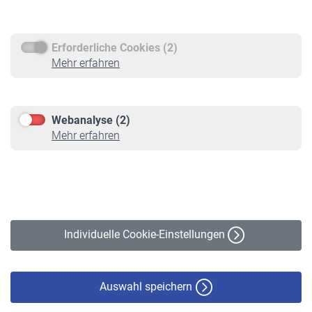
Rentenauszahlung
Erforderliche Cookies (2)
Service
Mehr erfahren
Informationen
Kontakt & Beratung
Downloadcenter
Webanalyse (2)
Online-Rechner
Mehr erfahren
VBLnewsletter
Kontakt
Impressum
Erklärung zur Barrierefreiheit
Individuelle Cookie-Einstellungen
Datenschutz
Cookie-Policy
Haftungsausschluss
Auswahl speichern