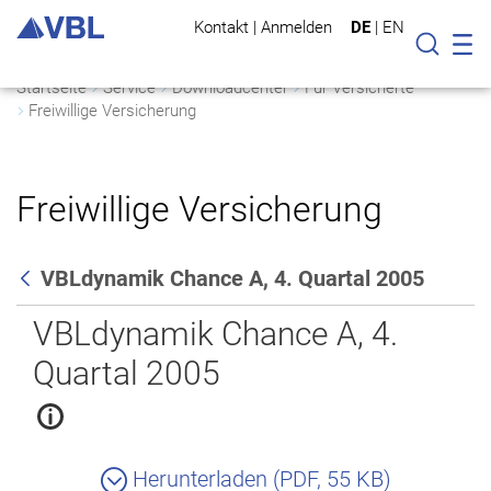
Kontakt
|
Anmelden
DE
|
EN
Mo
Suche
Startseite
Service
Downloadcenter
Für Versicherte
Freiwillige Versicherung
Freiwillige Versicherung
VBLdynamik Chance A, 4. Quartal 2005
Zurück
VBLdynamik Chance A, 4.
Quartal 2005
Herunterladen (PDF, 55 KB)