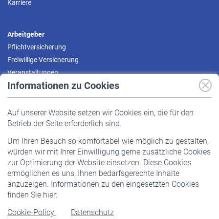
Karriere
Arbeitgeber
Pflichtversicherung
Freiwillige Versicherung
Veranstaltungen
Informationen zu Cookies
Versicherte
Auf unserer Website setzen wir Cookies ein, die für den
Pflichtversicherung
Betrieb der Seite erforderlich sind.
Freiwillige Versicherung
Um Ihren Besuch so komfortabel wie möglich zu gestalten,
Staatliche Förderung
würden wir mit Ihrer Einwilligung gerne zusätzliche Cookies
Veranstaltungen
zur Optimierung der Website einsetzen. Diese Cookies
ermöglichen es uns, Ihnen bedarfsgerechte Inhalte
anzuzeigen. Informationen zu den eingesetzten Cookies
Rentner
finden Sie hier:
Rentenbeginn
Cookie-Policy
Datenschutz
Rente beantragen