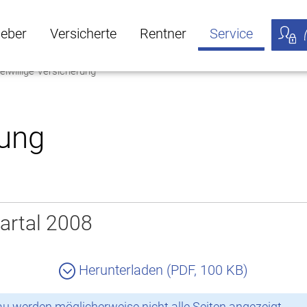
geber
Versicherte
Rentner
Service
eiwillige Versicherung
öffnen
ber Untermenü öffnen
Versicherte Untermenü öffnen
Rentner Untermenü öffnen
Service Untermen
Meine
rung
artal 2008
Herunterladen (PDF, 100 KB)
 werden möglicherweise nicht alle Seiten angezeigt.