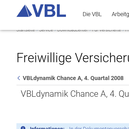
Die VBL
Arbeit
Startseite
Service
Downloadcenter
Für Versicherte
Fr
Die VBL Untermenü 
Arbeitge
Freiwillige Versiche
VBLdynamik Chance A, 4. Quartal 2008
Zurück
VBLdynamik Chance A, 4. Qu
Informationen:
In der Dokumentenvorschau