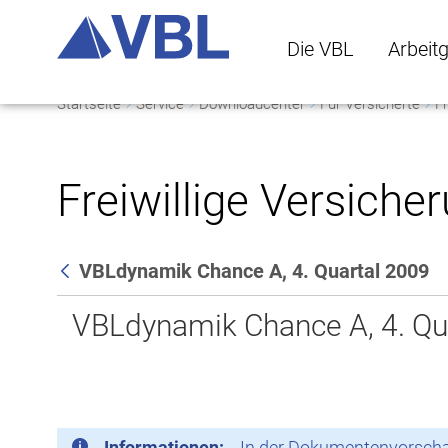
Die VBL
Arbeit
Startseite
Service
Downloadcenter
Für Versicherte
Fr
Die VBL Untermenü 
Arbeitge
Freiwillige Versiche
VBLdynamik Chance A, 4. Quartal 2009
Zurück
VBLdynamik Chance A, 4. Qu
Informationen:
In der Dokumentenvorschau