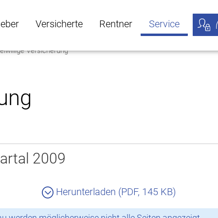
geber
Versicherte
Rentner
Service
eiwillige Versicherung
öffnen
ber Untermenü öffnen
Versicherte Untermenü öffnen
Rentner Untermenü öffnen
Service Untermen
Meine
rung
artal 2009
Herunterladen (PDF, 145 KB)
 werden möglicherweise nicht alle Seiten angezeigt.