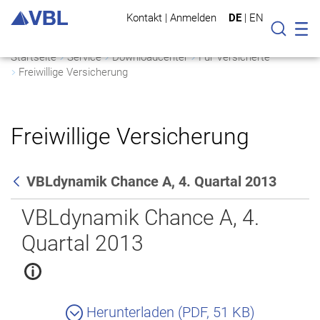
Kontakt
|
Anmelden
DE
|
EN
Mo
Suche
Startseite
Service
Downloadcenter
Für Versicherte
Freiwillige Versicherung
Freiwillige Versicherung
VBLdynamik Chance A, 4. Quartal 2013
Zurück
VBLdynamik Chance A, 4.
Quartal 2013
Herunterladen (PDF, 51 KB)