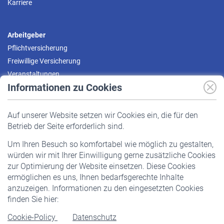
Karriere
Arbeitgeber
Pflichtversicherung
Freiwillige Versicherung
Veranstaltungen
Informationen zu Cookies
Versicherte
Auf unserer Website setzen wir Cookies ein, die für den
Pflichtversicherung
Betrieb der Seite erforderlich sind.
Freiwillige Versicherung
Um Ihren Besuch so komfortabel wie möglich zu gestalten,
Staatliche Förderung
würden wir mit Ihrer Einwilligung gerne zusätzliche Cookies
Veranstaltungen
zur Optimierung der Website einsetzen. Diese Cookies
ermöglichen es uns, Ihnen bedarfsgerechte Inhalte
anzuzeigen. Informationen zu den eingesetzten Cookies
Rentner
finden Sie hier:
Rentenbeginn
Cookie-Policy
Datenschutz
Rente beantragen