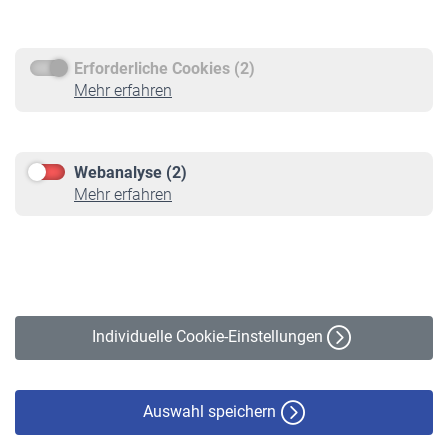
Rentenauszahlung
Erforderliche Cookies (2)
Service
Mehr erfahren
Informationen
Kontakt & Beratung
Downloadcenter
Webanalyse (2)
Online-Rechner
Mehr erfahren
VBLnewsletter
Kontakt
Impressum
Erklärung zur Barrierefreiheit
Individuelle Cookie-Einstellungen
Datenschutz
Cookie-Policy
Haftungsausschluss
Auswahl speichern