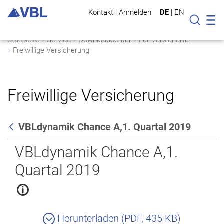
Kontakt
|
Anmelden
DE
|
EN
Mo
Suche
Startseite
Service
Downloadcenter
Für Versicherte
Freiwillige Versicherung
Freiwillige Versicherung
VBLdynamik Chance A,1. Quartal 2019
Zurück
VBLdynamik Chance A,1.
Quartal 2019
Herunterladen (PDF, 435 KB)