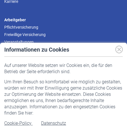
Karriere
Arbeitgeber
Pflichtversicherung
Freiwillige Versicherung
Veranstaltungen
Informationen zu Cookies
Versicherte
Auf unserer Website setzen wir Cookies ein, die für den
Pflichtversicherung
Betrieb der Seite erforderlich sind.
Freiwillige Versicherung
Um Ihren Besuch so komfortabel wie möglich zu gestalten,
Staatliche Förderung
würden wir mit Ihrer Einwilligung gerne zusätzliche Cookies
Veranstaltungen
zur Optimierung der Website einsetzen. Diese Cookies
ermöglichen es uns, Ihnen bedarfsgerechte Inhalte
anzuzeigen. Informationen zu den eingesetzten Cookies
Rentner
finden Sie hier:
Rentenbeginn
Cookie-Policy
Datenschutz
Rente beantragen