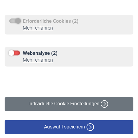
Rentenauszahlung
Erforderliche Cookies (2)
Service
Mehr erfahren
Informationen
Kontakt & Beratung
Downloadcenter
Webanalyse (2)
Online-Rechner
Mehr erfahren
VBLnewsletter
Kontakt
Impressum
Erklärung zur Barrierefreiheit
Individuelle Cookie-Einstellungen
Datenschutz
Cookie-Policy
Haftungsausschluss
Auswahl speichern