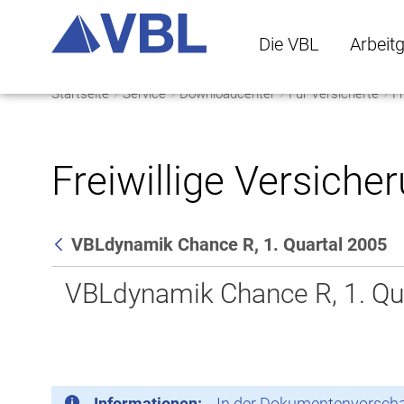
Die VBL
Arbeit
Startseite
Service
Downloadcenter
Für Versicherte
Fr
Die VBL Untermenü 
Arbeitge
Freiwillige Versiche
VBLdynamik Chance R, 1. Quartal 2005
Zurück
VBLdynamik Chance R, 1. Qu
Informationen:
In der Dokumentenvorschau