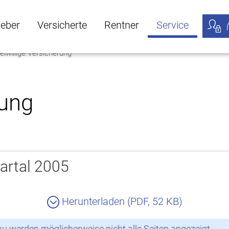
geber
Versicherte
Rentner
Service
eiwillige Versicherung
öffnen
ber Untermenü öffnen
Versicherte Untermenü öffnen
Rentner Untermenü öffnen
Service Untermen
Meine
rung
artal 2005
Herunterladen (PDF, 52 KB)
 werden möglicherweise nicht alle Seiten angezeigt.