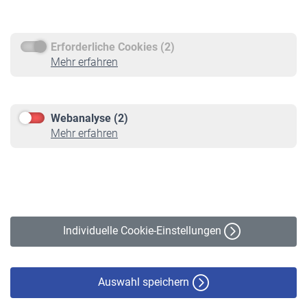
Rentenauszahlung
Erforderliche Cookies (2)
Service
Mehr erfahren
Informationen
Kontakt & Beratung
Downloadcenter
Webanalyse (2)
Online-Rechner
Mehr erfahren
VBLnewsletter
Kontakt
Impressum
Erklärung zur Barrierefreiheit
Individuelle Cookie-Einstellungen
Datenschutz
Cookie-Policy
Haftungsausschluss
Auswahl speichern