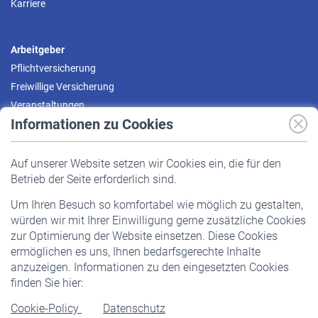
Karriere
Arbeitgeber
Pflichtversicherung
Freiwillige Versicherung
Veranstaltungen
Informationen zu Cookies
Versicherte
Auf unserer Website setzen wir Cookies ein, die für den
Pflichtversicherung
Betrieb der Seite erforderlich sind.
Freiwillige Versicherung
Um Ihren Besuch so komfortabel wie möglich zu gestalten,
Staatliche Förderung
würden wir mit Ihrer Einwilligung gerne zusätzliche Cookies
Veranstaltungen
zur Optimierung der Website einsetzen. Diese Cookies
ermöglichen es uns, Ihnen bedarfsgerechte Inhalte
anzuzeigen. Informationen zu den eingesetzten Cookies
Rentner
finden Sie hier:
Rentenbeginn
Cookie-Policy
Datenschutz
Rente beantragen