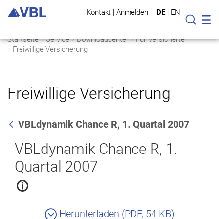
Kontakt
|
Anmelden
DE
|
EN
Mo
Suche
Startseite
Service
Downloadcenter
Für Versicherte
Freiwillige Versicherung
Freiwillige Versicherung
VBLdynamik Chance R, 1. Quartal 2007
Zurück
VBLdynamik Chance R, 1.
Quartal 2007
Herunterladen (PDF, 54 KB)