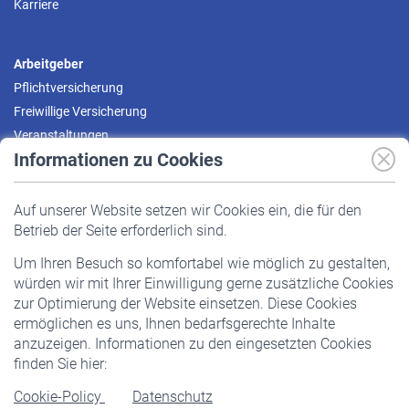
Karriere
Arbeitgeber
Pflichtversicherung
Freiwillige Versicherung
Veranstaltungen
Informationen zu Cookies
Versicherte
Auf unserer Website setzen wir Cookies ein, die für den
Pflichtversicherung
Betrieb der Seite erforderlich sind.
Freiwillige Versicherung
Um Ihren Besuch so komfortabel wie möglich zu gestalten,
Staatliche Förderung
würden wir mit Ihrer Einwilligung gerne zusätzliche Cookies
Veranstaltungen
zur Optimierung der Website einsetzen. Diese Cookies
ermöglichen es uns, Ihnen bedarfsgerechte Inhalte
anzuzeigen. Informationen zu den eingesetzten Cookies
Rentner
finden Sie hier:
Rentenbeginn
Cookie-Policy
Datenschutz
Rente beantragen