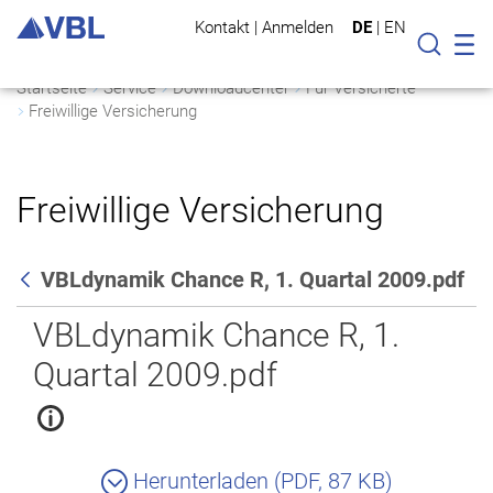
Kontakt
|
Anmelden
DE
|
EN
Mo
Suche
Startseite
Service
Downloadcenter
Für Versicherte
Freiwillige Versicherung
Freiwillige Versicherung
VBLdynamik Chance R, 1. Quartal 2009.pdf
Zurück
VBLdynamik Chance R, 1.
Quartal 2009.pdf
Herunterladen (PDF, 87 KB)