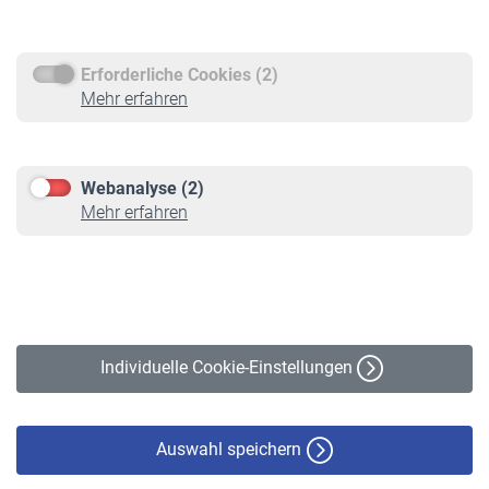
Rentenauszahlung
Erforderliche Cookies (2)
Service
Mehr erfahren
Informationen
Kontakt & Beratung
Downloadcenter
Webanalyse (2)
Online-Rechner
Mehr erfahren
VBLnewsletter
Kontakt
Impressum
Erklärung zur Barrierefreiheit
Individuelle Cookie-Einstellungen
Datenschutz
Cookie-Policy
Haftungsausschluss
Auswahl speichern