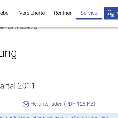
geber
Versicherte
Rentner
Service
eiwillige Versicherung
öffnen
ber Untermenü öffnen
Versicherte Untermenü öffnen
Rentner Untermenü öffnen
Service Untermen
Meine
rung
artal 2011
Herunterladen (PDF, 128 KB)
 werden möglicherweise nicht alle Seiten angezeigt.