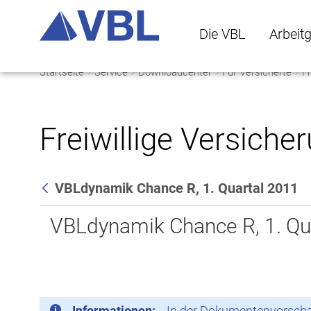
Die VBL
Arbeit
Startseite
Service
Downloadcenter
Für Versicherte
Fr
Die VBL Untermenü 
Arbeitge
Freiwillige Versiche
VBLdynamik Chance R, 1. Quartal 2011
Zurück
VBLdynamik Chance R, 1. Qu
Informationen:
In der Dokumentenvorschau