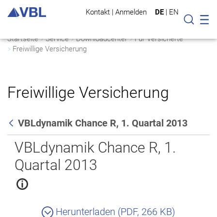
Kontakt
|
Anmelden
DE
|
EN
Mo
Suche
Startseite
Service
Downloadcenter
Für Versicherte
Freiwillige Versicherung
Freiwillige Versicherung
VBLdynamik Chance R, 1. Quartal 2013
Zurück
VBLdynamik Chance R, 1.
Quartal 2013
Herunterladen (PDF, 266 KB)