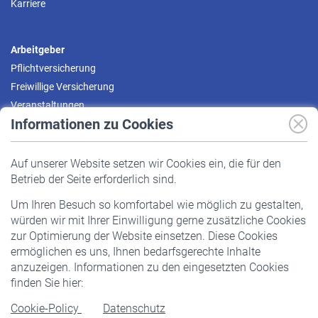
Karriere
Arbeitgeber
Pflichtversicherung
Freiwillige Versicherung
Veranstaltungen
Informationen zu Cookies
Versicherte
Auf unserer Website setzen wir Cookies ein, die für den
Pflichtversicherung
Betrieb der Seite erforderlich sind.
Freiwillige Versicherung
Um Ihren Besuch so komfortabel wie möglich zu gestalten,
Staatliche Förderung
würden wir mit Ihrer Einwilligung gerne zusätzliche Cookies
Veranstaltungen
zur Optimierung der Website einsetzen. Diese Cookies
ermöglichen es uns, Ihnen bedarfsgerechte Inhalte
anzuzeigen. Informationen zu den eingesetzten Cookies
Rentner
finden Sie hier:
Rentenbeginn
Cookie-Policy
Datenschutz
Rente beantragen