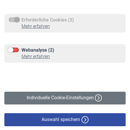
Rentenauszahlung
Erforderliche Cookies (2)
Service
Mehr erfahren
Informationen
Kontakt & Beratung
Downloadcenter
Webanalyse (2)
Online-Rechner
Mehr erfahren
VBLnewsletter
Kontakt
Impressum
Erklärung zur Barrierefreiheit
Individuelle Cookie-Einstellungen
Datenschutz
Cookie-Policy
Haftungsausschluss
Auswahl speichern