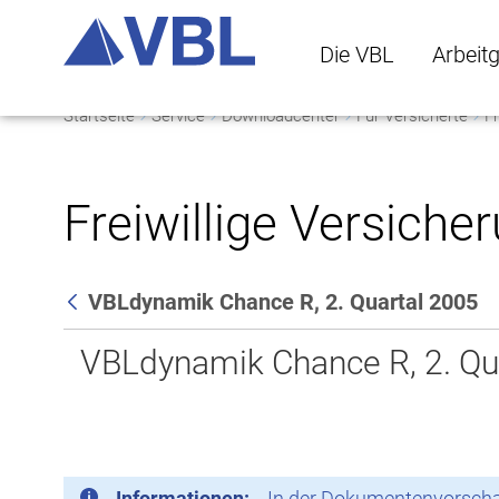
Die VBL
Arbeit
Startseite
Service
Downloadcenter
Für Versicherte
Fr
Die VBL Untermenü 
Arbeitge
Freiwillige Versiche
VBLdynamik Chance R, 2. Quartal 2005
Zurück
VBLdynamik Chance R, 2. Qu
Informationen:
In der Dokumentenvorschau