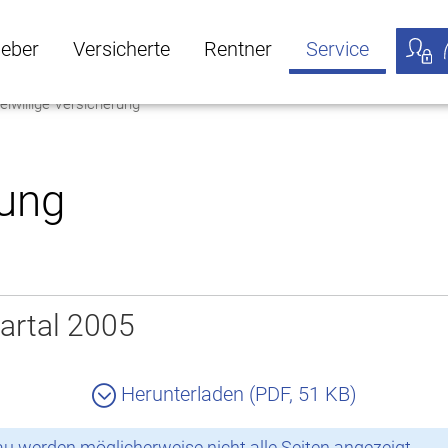
geber
Versicherte
Rentner
Service
eiwillige Versicherung
öffnen
ber Untermenü öffnen
Versicherte Untermenü öffnen
Rentner Untermenü öffnen
Service Untermen
Meine
rung
artal 2005
Herunterladen (PDF, 51 KB)
 werden möglicherweise nicht alle Seiten angezeigt.