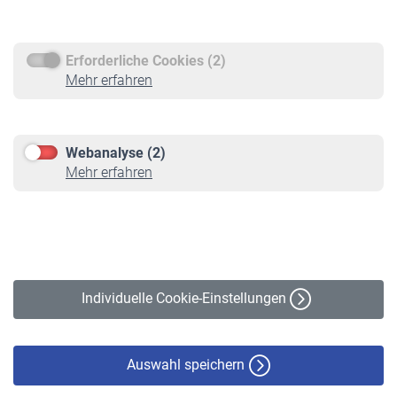
Rentenauszahlung
Erforderliche Cookies (2)
Service
Mehr erfahren
Informationen
Kontakt & Beratung
Downloadcenter
Webanalyse (2)
Online-Rechner
Mehr erfahren
VBLnewsletter
Kontakt
Impressum
Erklärung zur Barrierefreiheit
Individuelle Cookie-Einstellungen
Datenschutz
Cookie-Policy
Haftungsausschluss
Auswahl speichern