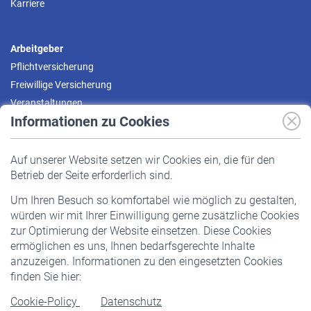
Karriere
Arbeitgeber
Pflichtversicherung
Freiwillige Versicherung
Veranstaltungen
Informationen zu Cookies
Versicherte
Auf unserer Website setzen wir Cookies ein, die für den
Pflichtversicherung
Betrieb der Seite erforderlich sind.
Freiwillige Versicherung
Um Ihren Besuch so komfortabel wie möglich zu gestalten,
Staatliche Förderung
würden wir mit Ihrer Einwilligung gerne zusätzliche Cookies
Veranstaltungen
zur Optimierung der Website einsetzen. Diese Cookies
ermöglichen es uns, Ihnen bedarfsgerechte Inhalte
anzuzeigen. Informationen zu den eingesetzten Cookies
Rentner
finden Sie hier:
Rentenbeginn
Cookie-Policy
Datenschutz
Rente beantragen