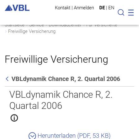
Kontakt
|
Anmelden
DE
|
EN
Mo
Suche
Startseite
Service
Downloadcenter
Für Versicherte
Freiwillige Versicherung
Freiwillige Versicherung
VBLdynamik Chance R, 2. Quartal 2006
Zurück
VBLdynamik Chance R, 2.
Quartal 2006
Herunterladen (PDF, 53 KB)