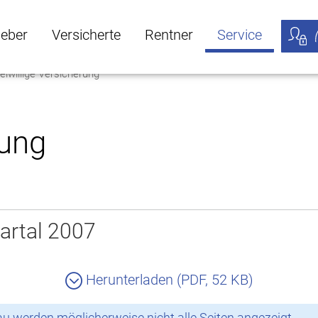
geber
Versicherte
Rentner
Service
eiwillige Versicherung
öffnen
ber Untermenü öffnen
Versicherte Untermenü öffnen
Rentner Untermenü öffnen
Service Untermen
Meine
rung
artal 2007
Herunterladen (PDF, 52 KB)
 werden möglicherweise nicht alle Seiten angezeigt.