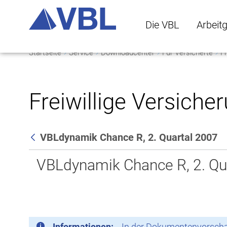
Die VBL
Arbeit
Startseite
Service
Downloadcenter
Für Versicherte
Fr
Die VBL Untermenü 
Arbeitge
Freiwillige Versiche
VBLdynamik Chance R, 2. Quartal 2007
Zurück
VBLdynamik Chance R, 2. Qu
Informationen:
In der Dokumentenvorschau