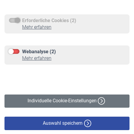
Rentenauszahlung
Erforderliche Cookies (2)
Service
Mehr erfahren
Informationen
Kontakt & Beratung
Downloadcenter
Webanalyse (2)
Online-Rechner
Mehr erfahren
VBLnewsletter
Kontakt
Impressum
Erklärung zur Barrierefreiheit
Individuelle Cookie-Einstellungen
Datenschutz
Cookie-Policy
Haftungsausschluss
Auswahl speichern