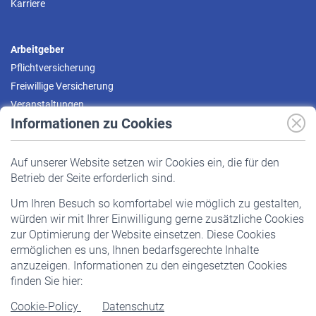
Karriere
Arbeitgeber
Pflichtversicherung
Freiwillige Versicherung
Veranstaltungen
Informationen zu Cookies
Versicherte
Auf unserer Website setzen wir Cookies ein, die für den
Pflichtversicherung
Betrieb der Seite erforderlich sind.
Freiwillige Versicherung
Um Ihren Besuch so komfortabel wie möglich zu gestalten,
Staatliche Förderung
würden wir mit Ihrer Einwilligung gerne zusätzliche Cookies
Veranstaltungen
zur Optimierung der Website einsetzen. Diese Cookies
ermöglichen es uns, Ihnen bedarfsgerechte Inhalte
anzuzeigen. Informationen zu den eingesetzten Cookies
Rentner
finden Sie hier:
Rentenbeginn
Cookie-Policy
Datenschutz
Rente beantragen