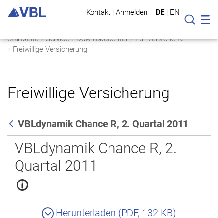
Kontakt
|
Anmelden
DE
|
EN
Mo
Suche
Startseite
Service
Downloadcenter
Für Versicherte
Freiwillige Versicherung
Freiwillige Versicherung
VBLdynamik Chance R, 2. Quartal 2011
Zurück
VBLdynamik Chance R, 2.
Quartal 2011
Herunterladen (PDF, 132 KB)