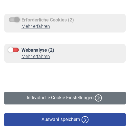
Rentenauszahlung
Erforderliche Cookies (2)
Service
Mehr erfahren
Informationen
Kontakt & Beratung
Downloadcenter
Webanalyse (2)
Online-Rechner
Mehr erfahren
VBLnewsletter
Kontakt
Impressum
Erklärung zur Barrierefreiheit
Individuelle Cookie-Einstellungen
Datenschutz
Cookie-Policy
Haftungsausschluss
Auswahl speichern