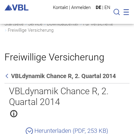
Kontakt
|
Anmelden
DE
|
EN
Mo
Suche
Startseite
Service
Downloadcenter
Für Versicherte
Freiwillige Versicherung
Freiwillige Versicherung
VBLdynamik Chance R, 2. Quartal 2014
Zurück
VBLdynamik Chance R, 2.
Quartal 2014
Herunterladen (PDF, 253 KB)