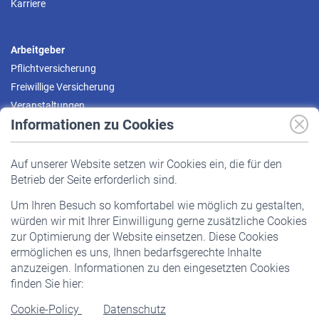
Karriere
Arbeitgeber
Pflichtversicherung
Freiwillige Versicherung
Veranstaltungen
Informationen zu Cookies
Versicherte
Auf unserer Website setzen wir Cookies ein, die für den
Pflichtversicherung
Betrieb der Seite erforderlich sind.
Freiwillige Versicherung
Um Ihren Besuch so komfortabel wie möglich zu gestalten,
Staatliche Förderung
würden wir mit Ihrer Einwilligung gerne zusätzliche Cookies
Veranstaltungen
zur Optimierung der Website einsetzen. Diese Cookies
ermöglichen es uns, Ihnen bedarfsgerechte Inhalte
anzuzeigen. Informationen zu den eingesetzten Cookies
Rentner
finden Sie hier:
Rentenbeginn
Cookie-Policy
Datenschutz
Rente beantragen